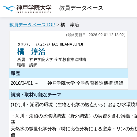
教員データベース
教員データベースTOP
> 橘 淳治
（最終更新日 : 2026-02-01 12:18:02）
タチバナ ジュンジ
TACHIBANA JUNJI
橘 淳治
所属
神戸学院大学 全学教育推進機構
職種
講師
職歴
2018/04/01 ～
神戸学院大学 全学教育推進機構 講師
講演・取材可能なテーマ
(1)河川・湖沼の環境（生物と化学の観点から）および水環境学
・河川・湖沼の水環境調査（野外調査）の実習を含む講義・
演
天然水の微量化学分析（特に比色分析による窒素・リンの分
価 ・水環