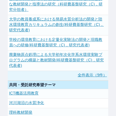
な教材開発と指導法の研究（科研費基盤研究（C)，研
究分担者）
大学の教員養成系における簡易水質分析法の開発と陸
水環境教育カリキュラムの創生(科研費基盤研究（C)，
研究代表者)
学校の環境教育における定量化実験法の開発と現職教
員への研修(科研費基盤研究（C)，研究代表者)
廃棄物原点処理による大学初年次化学系水環境実験プ
ログラムの構築と教材開発(科研費基盤研究（C)，研究
代表者)
全件表示（9件）
共同・受託研究希望テーマ
ICT機器活用教育
河川湖沼の水質浄化
理科教材開発