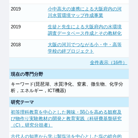
2019
小中高大の連携による大阪府内の河
川水質環境マップ作成事業
2019
生徒と先生による大阪府内の水環境
調査データベース作成とその教材化
2018
大阪の河川でつながる小・中・高等
学校の絆プロジェクト
全件表示（16件）
現在の専門分野
キーワード(琵琶湖、水質浄化、窒素、微生物、化学分
析，エネルギー，ICT機器)
研究テーマ
初等理科教育を中心とした興味・関心を高める観察及
び物作り実験教材の開発と教育実践（科研費基盤研究
（C)，研究分担者）
古代人の知恵から学ぶ製塩法を中心とした塩の総合的