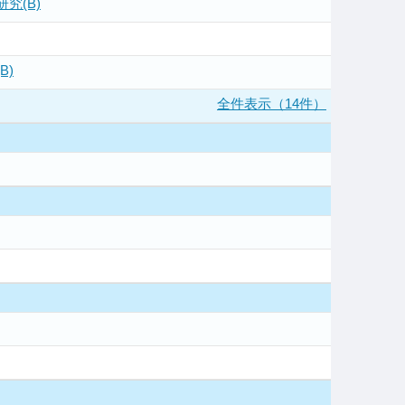
究(B)
B)
全件表示（14件）