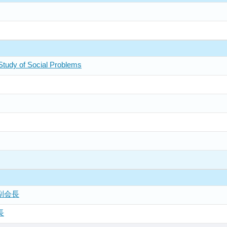
 Study of Social Problems
副会長
長