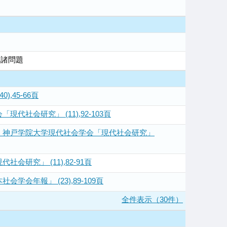
る諸問題
45-66頁
会研究」 (11),92-103頁
 神戸学院大学現代社会学会「現代社会研究」
究」 (11),82-91頁
年報」 (23),89-109頁
全件表示（30件）