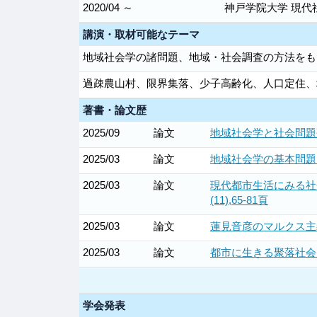
2020/04 ～
神戸学院大学 現代
講演・取材可能なテーマ
地域社会学の諸問題、地域・社会調査の方法をも
過疎農山村、限界集落、少子高齢化、人口定住、
著書・論文歴
2025/09
論文
地域社会学と社会問題研
2025/03
論文
地域社会学の基本問題：
2025/03
論文
現代都市生活にみる社
(11),65-81頁
2025/03
論文
蓮見音彦のマルクス主義
2025/03
論文
都市に生きる聚落社会：
学会発表