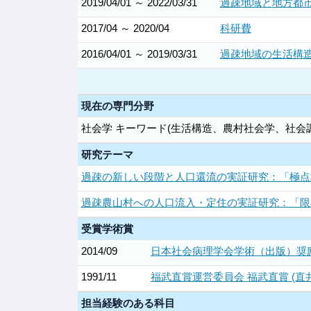
2019/04/01 ～ 2022/03/31
過疎地域と地方都市
2017/04 ～ 2020/04
科研費
2016/04/01 ～ 2019/03/31
過疎地域の生活構造
現在の専門分野
社会学 キーワード(生活構造、農村社会学、社会
研究テーマ
過疎の新しい段階と人口還流の実証研究：「極点
過疎農山村への人口流入・定住の実証研究：「限
受賞学術賞
2014/09
日本社会病理学会学術（出版）奨励
1991/11
福武直賞運営委員会 福武直賞 (
担当経験のある科目