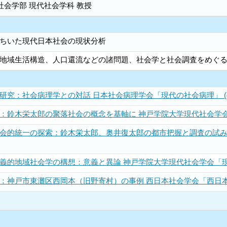
社会学部 現代社会学科 教授
ちいた現代日本社会の現状分析
地域生活構造、人口還流などの諸問題、社会学と社会調査をめぐ
究：社会病理学との対話 日本社会病理学会「現代の社会病理」 (40),
鈴木栄太郎の聚落社会の概念を基軸に 神戸学院大学現代社会学会「現代社
会的統一の探索：鈴木栄太郎、奥井復太郎の都市把握と調査の試み
的地域社会学の構想：意義と異論 神戸学院大学現代社会学会「現代社会研
神戸市東灘区西岡本（旧野寄村）の事例 西日本社会学会「西日本社会学会