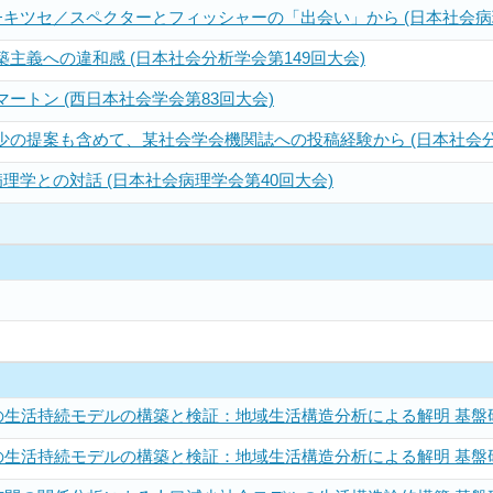
キツセ／スペクターとフィッシャーの「出会い」から (日本社会病理
主義への違和感 (日本社会分析学会第149回大会)
ートン (西日本社会学会第83回大会)
の提案も含めて、某社会学会機関誌への投稿経験から (日本社会分析
理学との対話 (日本社会病理学会第40回大会)
生活持続モデルの構築と検証：地域生活構造分析による解明 基盤研
生活持続モデルの構築と検証：地域生活構造分析による解明 基盤研