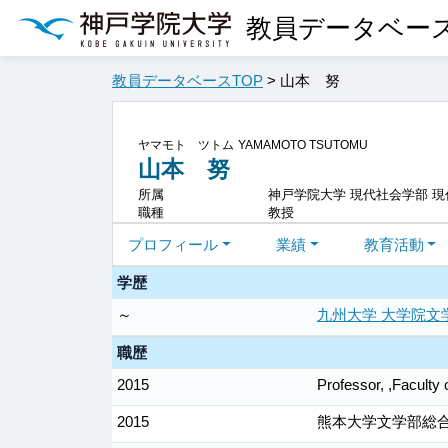
教員データベー
教員データベースTOP
> 山本 努
ヤマモト ツトム
YAMAMOTO TSUTOMU
山本 努
所属
神戸学院大学 現代社会学部 
職種
教授
プロフィール
業績
教育活動
学歴
～
九州大学 大学院文
職歴
2015
Professor, ,Faculty
2015
熊本大学文学部総合