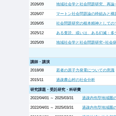
2026/09
地域社会学と社会問題研究、再論−
2026/07
マートン社会問題論の枠組みと構築
2026/05
社会問題研究の根本精神としてのマ
2025/12
ある査読、或いは、ある幻滅：多少
2025/09
地域社会学と社会問題研究−社会病
講師・講演
2018/08
若者の原子力発電についての意識
2015/11
過疎農山村の社会分析
研究課題・受託研究・科研費
2022/04/01 ～ 2025/03/31
過疎内包型地域圏の
2022/04/01 ～ 2025/03/31
過疎内包型地域圏の