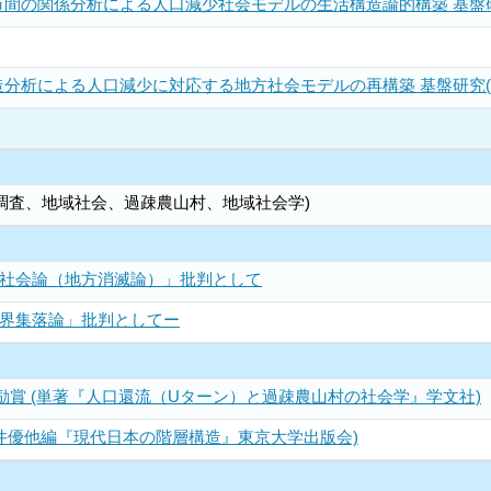
間の関係分析による人口減少社会モデルの生活構造論的構築 基盤研
分析による人口減少に対応する地方社会モデルの再構築 基盤研究(
調査、地域社会、過疎農山村、地域社会学)
社会論（地方消滅論）」批判として
界集落論」批判としてー
賞 (単著『人口還流（Uターン）と過疎農山村の社会学』学文社)
直井優他編『現代日本の階層構造』東京大学出版会)