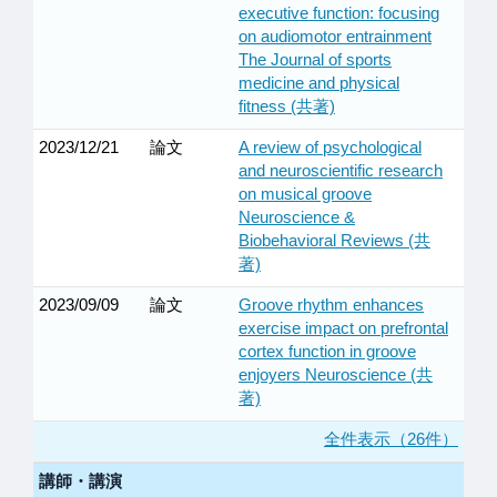
executive function: focusing
on audiomotor entrainment
The Journal of sports
medicine and physical
fitness (共著)
2023/12/21
論文
A review of psychological
and neuroscientific research
on musical groove
Neuroscience &
Biobehavioral Reviews (共
著)
2023/09/09
論文
Groove rhythm enhances
exercise impact on prefrontal
cortex function in groove
enjoyers Neuroscience (共
著)
全件表示（26件）
講師・講演