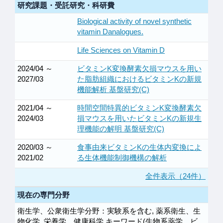
研究課題・受託研究・科研費
Biological activity of novel synthetic
vitamin Danalogues.
Life Sciences on Vitamin D
2024/04 ～
ビタミンK変換酵素欠損マウスを用い
2027/03
た脂肪組織におけるビタミンKの新規
機能解析 基盤研究(C)
2021/04 ～
時間空間特異的ビタミンK変換酵素欠
2024/03
損マウスを用いたビタミンKの新規生
理機能の解明 基盤研究(C)
2020/03 ～
食事由来ビタミンKの生体内変換によ
2021/02
る生体機能制御機構の解析
全件表示（24件）
現在の専門分野
衛生学、公衆衛生学分野：実験系を含む, 薬系衛生、生
物化学, 栄養学、健康科学 キーワード(生物系薬学、ビ