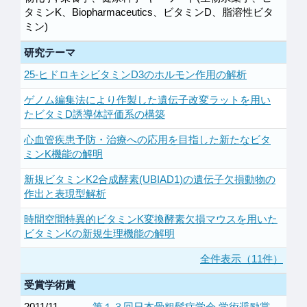
タミンK、Biopharmaceutics、ビタミンD、脂溶性ビタ
ミン)
研究テーマ
25-ヒドロキシビタミンD3のホルモン作用の解析
ゲノム編集法により作製した遺伝子改変ラットを用い
たビタミD誘導体評価系の構築
心血管疾患予防・治療への応用を目指した新たなビタ
ミンK機能の解明
新規ビタミンK2合成酵素(UBIAD1)の遺伝子欠損動物の
作出と表現型解析
時間空間特異的ビタミンK変換酵素欠損マウスを用いた
ビタミンKの新規生理機能の解明
全件表示（11件）
受賞学術賞
2011/11
第１３回日本骨粗鬆症学会 学術奨励賞