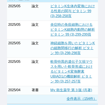
2025/05
論文
ビタミンK生体内変換におけ
る性差の関与 ビタミン 99
(3),258-258頁
2025/05
論文
炎症時の免疫細胞における
ビタミンK細胞内動態の解析
ビタミン 99 (3),299-299頁
2025/05
論文
神経細胞を用いたビタミンK
の細胞間移行の解析 ビタミ
ン 99 (3),298-298頁
2025/05
論文
軟骨特異的遺伝子欠損マウ
スを用いた軟骨形成におけ
るビタミンK変換酵素
UBIAD1の機能解析 ビタミ
ン 99 (3),257-257頁
2025/04
著書
My 衛生薬学 第３版 (共著)
全件表示（154件）