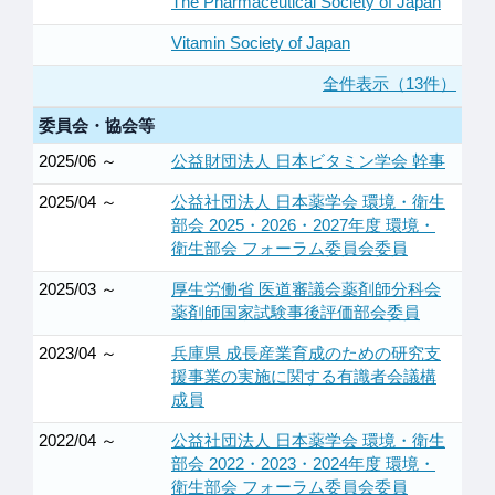
The Pharmaceutical Society of Japan
Vitamin Society of Japan
全件表示（13件）
委員会・協会等
2025/06 ～
公益財団法人 日本ビタミン学会 幹事
2025/04 ～
公益社団法人 日本薬学会 環境・衛生
部会 2025・2026・2027年度 環境・
衛生部会 フォーラム委員会委員
2025/03 ～
厚生労働省 医道審議会薬剤師分科会
薬剤師国家試験事後評価部会委員
2023/04 ～
兵庫県 成長産業育成のための研究支
援事業の実施に関する有識者会議構
成員
2022/04 ～
公益社団法人 日本薬学会 環境・衛生
部会 2022・2023・2024年度 環境・
衛生部会 フォーラム委員会委員