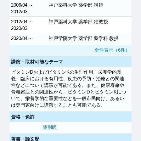
2006/04 ～
神戸薬科大学 薬学部 講師
2012/03
2012/04 ～
神戸薬科大学 薬学部 准教授
2020/03
2020/04 ～
神戸学院大学 薬学部 薬学科 教授
全件表示（6件）
講演・取材可能なテーマ
ビタミンDおよびビタミンKの生理作用、栄養学的意
義、臨床における有用性、疾患の予防・治療との関連
性などについて講演が可能である。また、健康寿命や
骨粗鬆症との関連性から、ビタミンDとビタミンKにつ
いて、栄養学的な重要性などを一般市民向け、あるい
は専門家向けに講演することも可能である。
資格・免許
薬剤師
著書・論文歴