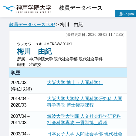
教員データベース
English
教員データベースTOP
> 梅川 由紀
（最終更新日 : 2026-06-02 11:42:35）
ウメカワ ユキ
UMEKAWA YUKI
梅川 由紀
所属
神戸学院大学 現代社会学部 現代社会学科
職種
准教授
学歴
2020/03
大阪大学 博士（人間科学）
(学位取得)
2014/04～
大阪大学大学院 人間科学研究科 人間
2020/03
科学専攻 博士後期課程
2007/04～
筑波大学大学院 人文社会科学研究科
2011/03
社会科学専攻 一貫制博士課程
2003/04～
日本女子大学 人間社会学部 現代社会