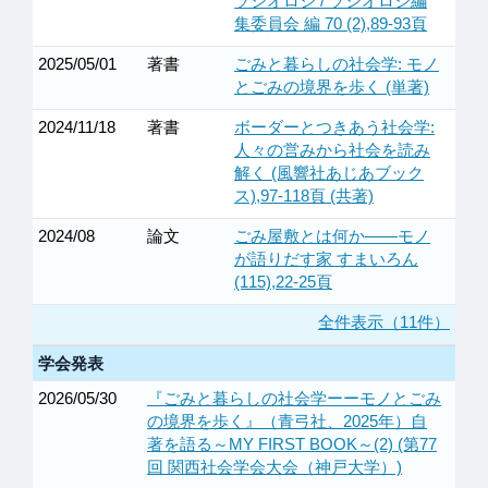
ソシオロジ / ソシオロジ編
集委員会 編 70 (2),89-93頁
2025/05/01
著書
ごみと暮らしの社会学: モノ
とごみの境界を歩く (単著)
2024/11/18
著書
ボーダーとつきあう社会学:
人々の営みから社会を読み
解く (風響社あじあブック
ス),97-118頁 (共著)
2024/08
論文
ごみ屋敷とは何か――モノ
が語りだす家 すまいろん
(115),22-25頁
全件表示（11件）
学会発表
2026/05/30
『ごみと暮らしの社会学ーーモノとごみ
の境界を歩く』（青弓社、2025年）自
著を語る～MY FIRST BOOK～(2) (第77
回 関西社会学会大会（神戸大学）)