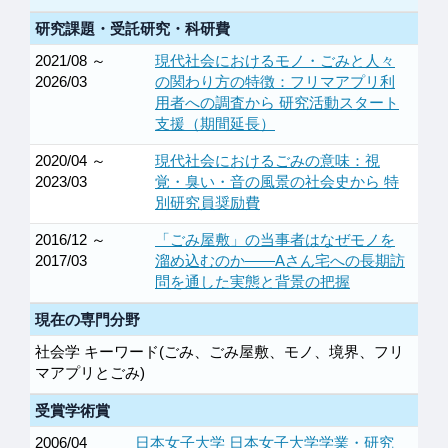
研究課題・受託研究・科研費
2021/08 ～
現代社会におけるモノ・ごみと人々
2026/03
の関わり方の特徴：フリマアプリ利
用者への調査から 研究活動スタート
支援（期間延長）
2020/04 ～
現代社会におけるごみの意味：視
2023/03
覚・臭い・音の風景の社会史から 特
別研究員奨励費
2016/12 ～
「ごみ屋敷」の当事者はなぜモノを
2017/03
溜め込むのか――Aさん宅への長期訪
問を通した実態と背景の把握
現在の専門分野
社会学 キーワード(ごみ、ごみ屋敷、モノ、境界、フリ
マアプリとごみ)
受賞学術賞
2006/04
日本女子大学 日本女子大学学業・研究