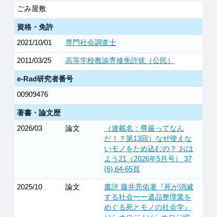
ごみ屋敷
資格・免許
2021/10/01
専門社会調査士
2011/03/25
高等学校教諭専修免許状（公民）
e-Rad研究者番号
00909476
著書・論文歴
2026/03
論文
（連載名：尊厳ってなん
だ！？第13回）なぜ使えな
いモノをため込むの？ おは
よう21（2026年5月号） 37
(6),64-65頁
2025/10
論文
書評 藤井亮佑著『死が消滅
する社会ーー遺品整理業を
めぐる死とモノの社会学』