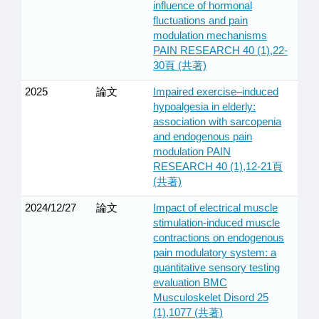
influence of hormonal
fluctuations and pain
modulation mechanisms
PAIN RESEARCH 40 (1),22-
30頁 (共著)
2025
論文
Impaired exercise–induced
hypoalgesia in elderly:
association with sarcopenia
and endogenous pain
modulation PAIN
RESEARCH 40 (1),12-21頁
(共著)
2024/12/27
論文
Impact of electrical muscle
stimulation-induced muscle
contractions on endogenous
pain modulatory system: a
quantitative sensory testing
evaluation BMC
Musculoskelet Disord 25
(1),1077 (共著)