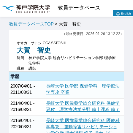
教員データベース
English
教員データベースTOP
> 大賀 智史
（最終更新日 : 2026-01-26 13:12:22）
オオガ サトシ
OGA SATOSHI
大賀 智史
所属
神戸学院大学 総合リハビリテーション学部 理学療
法学科
職種
講師
学歴
2007/04/01～
長崎大学 医学部 保健学科 理学療法
2011/03/31
学専攻 卒業
2014/04/01～
長崎大学 医歯薬学総合研究科 保健学
2016/03/31
専攻 理学療法学分野 修士課程 修了
2016/04/01～
長崎大学 医歯薬学総合研究科 医療科
2020/03/31
学専攻 運動障害リハビリテーショ
ン学分野 博士課程 修了 博士（医