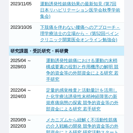
2023/11/05
運動誘発性鎮痛効果の最新知見 (第7回
日本リハビリテーション医学会秋季学術
集会)
2023/10/26
下肢痛を伴わない腰痛へのアプローチ－
理学療法士の立場から－ (第52回ペイン
クリニック開業医会オンライン勉強会)
研究課題・受託研究・科研費
2025/04 ～
運動誘発性鎮痛における運動の末梢
2028/03
構成要素の役割と作用機序の解明 競
争的資金等の外部資金による研究 若
手研究
2022/04 ～
定量的感覚検査と活動量計を活用し
2024/03
た化学療法誘発性末梢神経障害の新
規疼痛病態の探索 競争的資金等の外
部資金による研究 若手研究
2020/09 ～
メカニズムから紐解く不活動性筋痛
2022/03
の介入戦略の開発 競争的資金等の外
部資金による研究 研究活動スタート