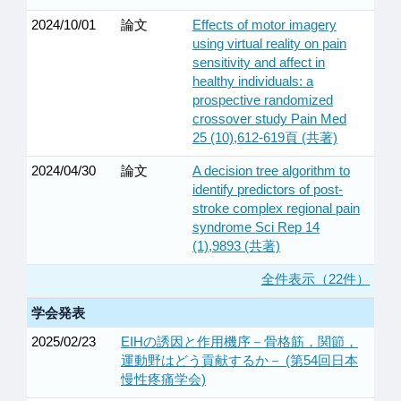
2024/10/01
論文
Effects of motor imagery
using virtual reality on pain
sensitivity and affect in
healthy individuals: a
prospective randomized
crossover study Pain Med
25 (10),612-619頁 (共著)
2024/04/30
論文
A decision tree algorithm to
identify predictors of post-
stroke complex regional pain
syndrome Sci Rep 14
(1),9893 (共著)
全件表示（22件）
学会発表
2025/02/23
EIHの誘因と作用機序－骨格筋，関節，
運動野はどう貢献するか－ (第54回日本
慢性疼痛学会)