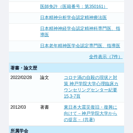
医師免許（医籍番号：第350161）
日本精神分析学会認定精神療法医
日本精神神経学会認定精神科専門医、指
導医
日本老年精神医学会認定専門医、指導医
全件表示（7件）
著書・論文歴
2022/02/28
論文
コロナ渦の自殺の現状と対
策 神戸学院大学心理臨床カ
ウンセリングセンター紀要
15,3-7頁
2012/03
著書
東日本大震災復旧・復興に
向けて－神戸学院大学から
の提言－ (共著)
所属学会