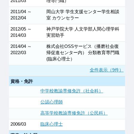
2011/03
理専門職）
2011/04 ～
岡山大学 学生支援センター学生相談
2012/04
室 カウンセラー
2012/05 ～
神戸学院大学 人文学部人間心理学科
2014/03
実習助手
2014/04 ～
株式会社OSSサービス（播磨社会復
2022/03
帰促進センター内） 分類教育専門職
(臨床心理士）
全件表示（9件）
資格・免許
中学校教諭専修免許（社会科）
公認心理師
高等学校教諭専修免許（公民科）
2006/03
臨床心理士