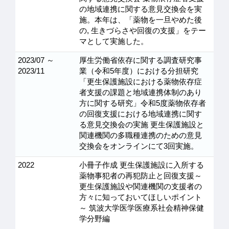
の地域連携に関する意見交換会を実
施。本年は、「薬物を一旦やめた後
の, 生きづらさや回復の支援」をテー
マとして実施した。
2023/07 ～
厚生労働省依存に関する調査研究事
2023/11
業（令和5年度）における分担研究
「更生保護施設における薬物依存症
者支援の課題と地域連携体制のあり
方に関する研究」令和5度薬物依存者
の回復支援における地域連携に関す
る意見交換会の実施 更生保護施設と
関連機関の多職種連携のための意見
交換会をオンラインにて3回実施。
2022
小冊子作成 更生保護施設に入所する
薬物事犯者の再犯防止と回復支援～
更生保護施設や関連機関の支援者の
方々に知っておいてほしいポイント
～ 筑波大学医学医療系社会精神保健
学分野編