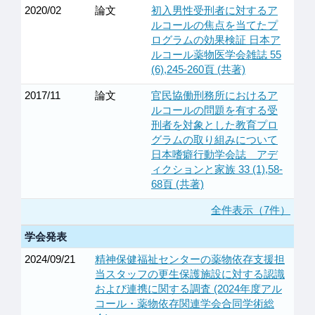
2020/02
論文
初入男性受刑者に対するア
ルコールの焦点を当てたプ
ログラムの効果検証 日本ア
ルコール薬物医学会雑誌 55
(6),245-260頁 (共著)
2017/11
論文
官民協働刑務所におけるア
ルコールの問題を有する受
刑者を対象とした教育プロ
グラムの取り組みについて
日本嗜癖行動学会誌 アデ
ィクションと家族 33 (1),58-
68頁 (共著)
全件表示（7件）
学会発表
2024/09/21
精神保健福祉センターの薬物依存支援担
当スタッフの更生保護施設に対する認識
および連携に関する調査 (2024年度アル
コール・薬物依存関連学会合同学術総