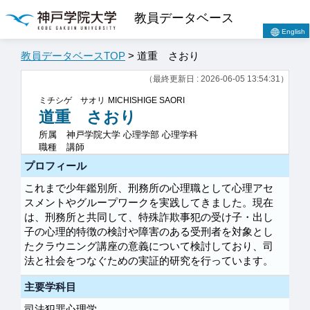
教員データベース
English
教員データベースTOP
> 道重 さおり
（最終更新日 : 2026-06-05 13:54:31）
ミチシゲ サオリ
MICHISHIGE SAORI
道重 さおり
所属
神戸学院大学 心理学部 心理学科
職種
講師
プロフィール
これまで少年鑑別所、刑務所の心理職として心理アセ
スメントやグループワークを実践してきました。現在
は、刑務所と共同して、特殊詐欺事犯の受け子・出し
子の心理的特徴の検討や障害のある受刑者を対象とし
たクラウニング講座の意義について検討しており、司
法と社会をつなぐための実証的研究を行っています。
主要学科目
司法犯罪心理学