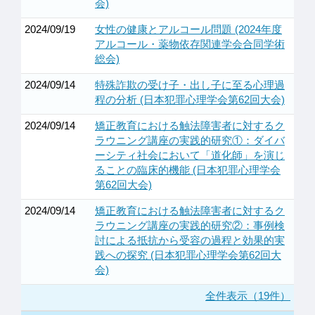
会)
2024/09/19
女性の健康とアルコール問題 (2024年度
アルコール・薬物依存関連学会合同学術
総会)
2024/09/14
特殊詐欺の受け子・出し子に至る心理過
程の分析 (日本犯罪心理学会第62回大会)
2024/09/14
矯正教育における触法障害者に対するク
ラウニング講座の実践的研究①：ダイバ
ーシティ社会において「道化師」を演じ
ることの臨床的機能 (日本犯罪心理学会
第62回大会)
2024/09/14
矯正教育における触法障害者に対するク
ラウニング講座の実践的研究②：事例検
討による抵抗から受容の過程と効果的実
践への探究 (日本犯罪心理学会第62回大
会)
全件表示（19件）