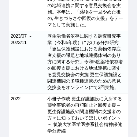
の地域連携に関する意見交換会を実
施。本年は、「薬物を一旦やめた後
の, 生きづらさや回復の支援」をテー
マとして実施した。
2023/07 ～
厚生労働省依存に関する調査研究事
2023/11
業（令和5年度）における分担研究
「更生保護施設における薬物依存症
者支援の課題と地域連携体制のあり
方に関する研究」令和5度薬物依存者
の回復支援における地域連携に関す
る意見交換会の実施 更生保護施設と
関連機関の多職種連携のための意見
交換会をオンラインにて3回実施。
2022
小冊子作成 更生保護施設に入所する
薬物事犯者の再犯防止と回復支援～
更生保護施設や関連機関の支援者の
方々に知っておいてほしいポイント
～ 筑波大学医学医療系社会精神保健
学分野編