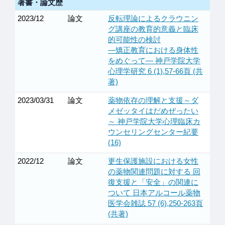
著書・論文歴
2023/12
論文
反転理論によるクラウニン
グ講座の教育的意義と臨床
的可能性の検討
―矯正教育における身体性
をめぐって― 神戸学院大学
心理学研究 6 (1),57-66頁 (共
著)
2023/03/31
論文
薬物依存の理解と支援～ダ
メゼッタイはだめぜったい
～ 神戸学院大学心理臨床カ
ウンセリングセンター紀要
(16)
2022/12
論文
更生保護施設における女性
の薬物関連問題に対する 回
復支援と「安全」の関連に
ついて 日本アルコール薬物
医学会雑誌 57 (6),250-263頁
(共著)