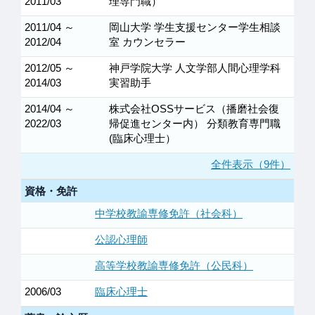
2011/03
理専門職）
2011/04 ～
岡山大学 学生支援センター学生相談
2012/04
室 カウンセラー
2012/05 ～
神戸学院大学 人文学部人間心理学科
2014/03
実習助手
2014/04 ～
株式会社OSSサービス（播磨社会復
2022/03
帰促進センター内） 分類教育専門職
(臨床心理士）
全件表示（9件）
資格・免許
中学校教諭専修免許（社会科）
公認心理師
高等学校教諭専修免許（公民科）
2006/03
臨床心理士