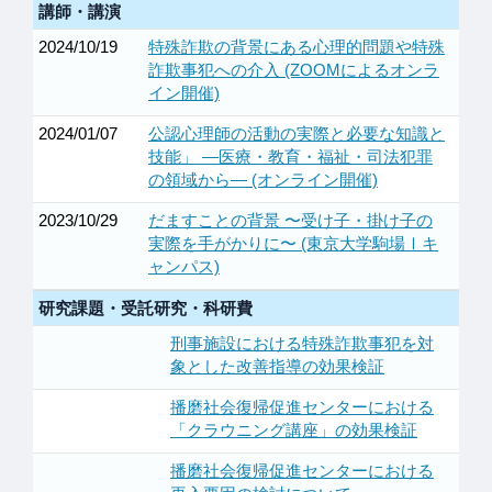
講師・講演
2024/10/19
特殊詐欺の背景にある心理的問題や特殊
詐欺事犯への介入 (ZOOMによるオンラ
イン開催)
2024/01/07
公認心理師の活動の実際と必要な知識と
技能」 ―医療・教育・福祉・司法犯罪
の領域から― (オンライン開催)
2023/10/29
だますことの背景 〜受け子・掛け子の
実際を手がかりに〜 (東京大学駒場Ⅰキ
ャンパス)
研究課題・受託研究・科研費
刑事施設における特殊詐欺事犯を対
象とした改善指導の効果検証
播磨社会復帰促進センターにおける
「クラウニング講座」の効果検証
播磨社会復帰促進センターにおける