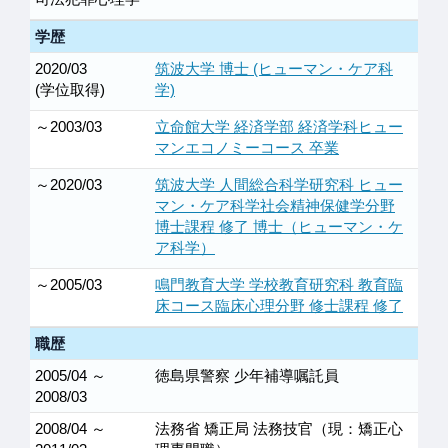
学歴
2020/03
筑波大学 博士 (ヒューマン・ケア科
(学位取得)
学)
～2003/03
立命館大学 経済学部 経済学科ヒュー
マンエコノミーコース 卒業
～2020/03
筑波大学 人間総合科学研究科 ヒュー
マン・ケア科学社会精神保健学分野
博士課程 修了 博士（ヒューマン・ケ
ア科学）
～2005/03
鳴門教育大学 学校教育研究科 教育臨
床コース臨床心理分野 修士課程 修了
職歴
2005/04 ～
徳島県警察 少年補導嘱託員
2008/03
2008/04 ～
法務省 矯正局 法務技官（現：矯正心