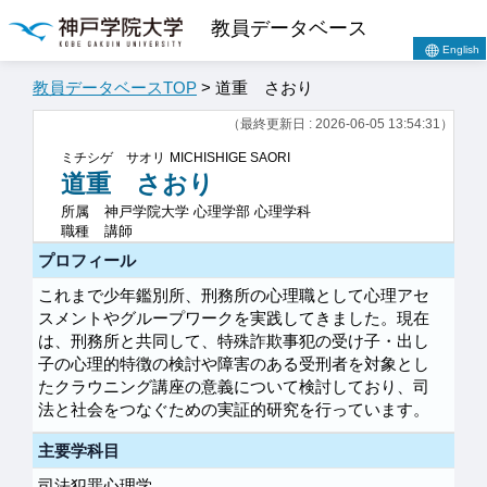
教員データベース
English
教員データベースTOP
> 道重 さおり
（最終更新日 : 2026-06-05 13:54:31）
ミチシゲ サオリ
MICHISHIGE SAORI
道重 さおり
所属
神戸学院大学 心理学部 心理学科
職種
講師
プロフィール
これまで少年鑑別所、刑務所の心理職として心理アセ
スメントやグループワークを実践してきました。現在
は、刑務所と共同して、特殊詐欺事犯の受け子・出し
子の心理的特徴の検討や障害のある受刑者を対象とし
たクラウニング講座の意義について検討しており、司
法と社会をつなぐための実証的研究を行っています。
主要学科目
司法犯罪心理学