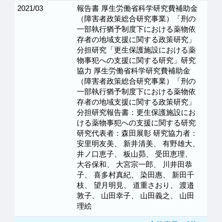
2021/03
報告書 厚生労働省科学研究費補助金
（障害者政策総合研究事業）「刑の
一部執行猶予制度下における薬物依
存者の地域支援に関する政策研究」
分担研究「更生保護施設における薬
物事犯への支援に関する研究」研究
協力 厚生労働省科学研究費補助金
（障害者政策総合研究事業）「刑の
一部執行猶予制度下における薬物依
存者の地域支援に関する政策研究」
分担研究報告書：更生保護施設にお
ける薬物事犯への支援に関する研究
研究代表者：森田展彰 研究協力者：
安里明友美、 新井清美、 有野雄大、
井ノ口恵子、 板山昴、 受田恵理、
大谷保和、 大宮宗一郎、 川井田恭
子、 喜多村真紀、 染田惠、 新田千
枝、 望月明見、 道重さおり、 渡邉
敦子、 山田幸子、 山田義之、 山田
理絵