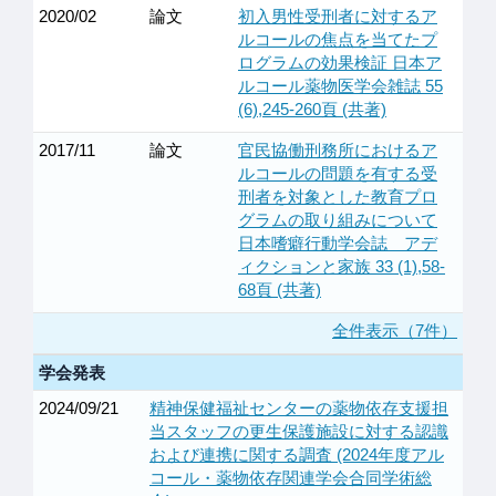
2020/02
論文
初入男性受刑者に対するア
ルコールの焦点を当てたプ
ログラムの効果検証 日本ア
ルコール薬物医学会雑誌 55
(6),245-260頁 (共著)
2017/11
論文
官民協働刑務所におけるア
ルコールの問題を有する受
刑者を対象とした教育プロ
グラムの取り組みについて
日本嗜癖行動学会誌 アデ
ィクションと家族 33 (1),58-
68頁 (共著)
全件表示（7件）
学会発表
2024/09/21
精神保健福祉センターの薬物依存支援担
当スタッフの更生保護施設に対する認識
および連携に関する調査 (2024年度アル
コール・薬物依存関連学会合同学術総