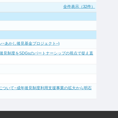
全件表示（32件）
−あかし後見基金プロジェクト–)
年後見制度をSDGsのパートナーシップの視点で捉え直
スについて−成年後見制度利用支援事業の拡大から明石