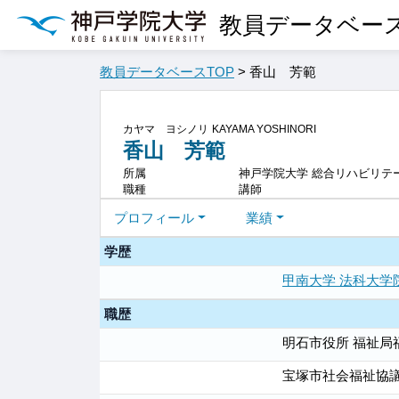
教員データベー
教員データベースTOP
> 香山 芳範
カヤマ ヨシノリ
KAYAMA YOSHINORI
香山 芳範
所属
神戸学院大学 総合リハビリテ
職種
講師
プロフィール
業績
学歴
甲南大学 法科大学
職歴
明石市役所 福祉
宝塚市社会福祉協議