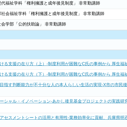
現代福祉学科「権利擁護と成年後見制度」 非常勤講師
部社会福祉学科「権利擁護と成年後見制度」 非常勤講師
社会学部「公的扶助論」 非常勤講師
る支援の在り方（上）-制度利用が困難なC氏の事例から 厚生福祉 (70
る支援の在り方（下）-制度利用が困難なC氏の事例から 厚生福祉 (70
目指す判断能力が不十分な人の本人らしい生活の実現-X市の市民後
シャル・イノベーション-あかし後見基金プロジェクトの実践研究から-
セスメントシートの活用と有用性-業務効率化に貢献、兵庫県明石市と大阪