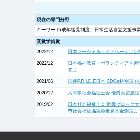
現在の専門分野
キーワード(成年後見制度、日常生活自立支援事
受賞学術賞
2022/12
日本ソーシャル・イノベーション学
2022/12
日本福祉教育・ボランティア学習学
す–)
2021/06
国連P.R.I.D.E日本 SDGs特別
2020/12
兵庫県社会福祉士会 優秀実習施設
2019/02
日本社会福祉士会 近畿ブロック
市社会福祉協議会後見基金創設まで