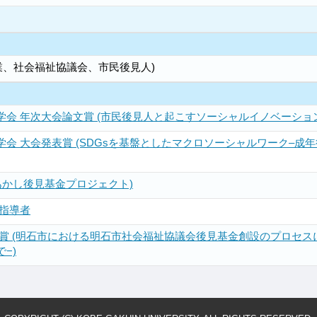
業、社会福祉協議会、市民後見人)
会 年次大会論文賞 (市民後見人と起こすソーシャルイノベーション
会 大会発表賞 (SDGsを基盤としたマクロソーシャルワーク–成
賞 (あかし後見基金プロジェクト)
指導者
大賞 (明石市における明石市社会福祉協議会後見基金創設のプロセ
−)