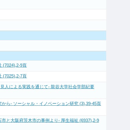
24),2-9頁
25),2-7頁
見人による実践を通じて- 龍谷大学社会学部紀要
 ソーシャル・イノベーション研究 (3),39-45頁
府茨木市の事例より- 厚生福祉 (6937),2-9