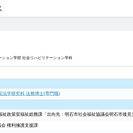
ス
ーション学部 社会リハビリテーション学科
院法学研究科 法務博士(専門職)
局福祉政策室福祉総務課「出向先：明石市社会福祉協議会明石市後見
会 権利擁護支援課