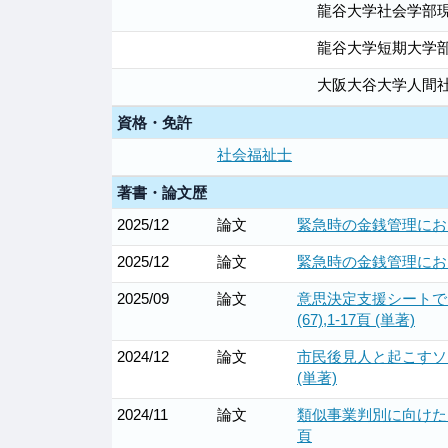
龍谷大学社会学部
龍谷大学短期大学
大阪大谷大学人間
資格・免許
社会福祉士
著書・論文歴
2025/12
論文
緊急時の金銭管理におけ
2025/12
論文
緊急時の金銭管理におけ
2025/09
論文
意思決定支援シートで
(67),1-17頁 (単著)
2024/12
論文
市民後見人と起こすソー
(単著)
2024/11
論文
類似事業判別に向けたア
頁