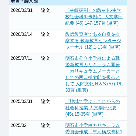
著書・論文歴
2026/03/31
論文
「林崎掘割」の教材化-中学
校社会科を事例に- 人文学部
紀要 (46),147-157頁 (単著)
2026/03/14
論文
教師教育者である自身を省
察する 教職教育センタージ
ャーナル (12),1-13頁 (単著)
2025/07/11
論文
明石市公立小学校による戦
後新教育カリキュラム開発
―カリキュラムメーカーと
しての西口槌太郎を視点と
して 人間文化 H＆S (57),19-
33頁 (単著)
2025/03/31
論文
「地域で学ぶ」これからの
社会科授業 人文学部紀要
(45),15-35頁 (単著)
2025/02
論文
明石市小学校カリキュラム
委員会作成「單元構成資料1