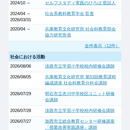
2024/10 ～
セルフスタディ実践のひろば 世話人
2024/04 ～
社会系教科教育学会 監査
2026/03/31
2020/04 ～
兵庫教育文化研究所 社会科教育部会
協力研究所員
全件表示（12件）
社会における活動
2026/08/06
淡路市立学習小学校校内研修会講師
2026/08/05
兵庫教育文化研究所 第53回教育課程
編成講座 社会科教育分科会講師
2026/07/29
明石市立衣川中学校区ユニット研修
会講師
2026/07/28
淡路市立学習小学校校内研修会講師
2026/07/27
加西市立総合教育センター研修講座
「授業改善実践講座」講師