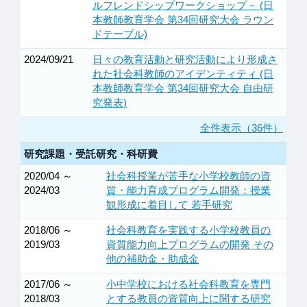
ルフレンドシップワークショップ－ (日
本教師教育学会 第34回研究大会 ラウン
ドテーブル)
2024/09/21
日々の教育活動と研究活動により形成さ
れた社会科教師のアイデンティティ (日
本教師教育学会 第34回研究大会 自由研
究発表)
全件表示（36件）
研究課題・受託研究・科研費
2020/04 ～
社会科授業が苦手な小学校教師の資
2024/03
質・能力育成プログラム開発：授業
観形成に着目して 若手研究
2018/06 ～
社会科教育を実践する小学校教員の
2019/03
資質能力向上プログラムの開発 その
他の補助金・助成金
2017/06 ～
小中学校における社会科教育を専門
2018/03
とする教員の資質向上に関する研究