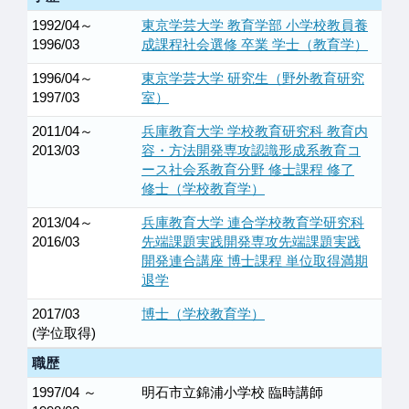
1992/04～
東京学芸大学 教育学部 小学校教員養
1996/03
成課程社会選修 卒業 学士（教育学）
1996/04～
東京学芸大学 研究生（野外教育研究
1997/03
室）
2011/04～
兵庫教育大学 学校教育研究科 教育内
2013/03
容・方法開発専攻認識形成系教育コ
ース社会系教育分野 修士課程 修了
修士（学校教育学）
2013/04～
兵庫教育大学 連合学校教育学研究科
2016/03
先端課題実践開発専攻先端課題実践
開発連合講座 博士課程 単位取得満期
退学
2017/03
博士（学校教育学）
(学位取得)
職歴
1997/04 ～
明石市立錦浦小学校 臨時講師