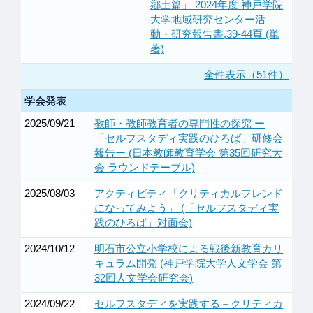
鄕土篇」 2024年度 神戸学院
大学地域研究センター活
動・研究報告書,39-44頁 (単
著)
全件表示（51件）
学会発表
2025/09/21
教師・教師教育者の専門性の探究 ー
「セルフスタディ実践のひろば」研修会
報告ー (日本教師教育学会 第35回研究大
会 ラウンドテーブル)
2025/08/03
アクティビティ「クリティカルフレンド
になってみよう」 (「セルフスタディ実
践のひろば」対面会)
2024/10/12
明石市公立小学校による戦後新教育カリ
キュラム開発 (神戸学院大学人文学会 第
32回人文学会研究会)
2024/09/22
セルフスタディを実践する－クリティカ