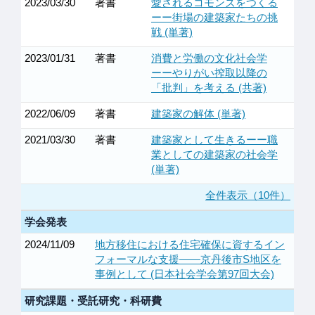
2023/03/30
著書
愛されるコモンズをつくる
ーー街場の建築家たちの挑
戦 (単著)
2023/01/31
著書
消費と労働の文化社会学
ーーやりがい搾取以降の
「批判」を考える (共著)
2022/06/09
著書
建築家の解体 (単著)
2021/03/30
著書
建築家として生きるーー職
業としての建築家の社会学
(単著)
全件表示（10件）
学会発表
2024/11/09
地方移住における住宅確保に資するイン
フォーマルな支援——京丹後市S地区を
事例として (日本社会学会第97回大会)
研究課題・受託研究・科研費