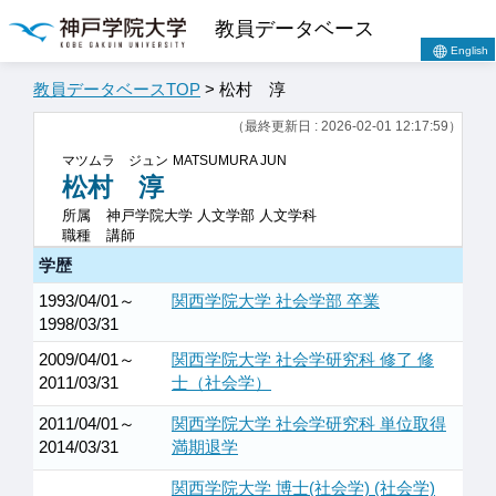
教員データベース
English
教員データベースTOP
> 松村 淳
（最終更新日 : 2026-02-01 12:17:59）
マツムラ ジュン
MATSUMURA JUN
松村 淳
所属
神戸学院大学 人文学部 人文学科
職種
講師
学歴
1993/04/01～
関西学院大学 社会学部 卒業
1998/03/31
2009/04/01～
関西学院大学 社会学研究科 修了 修
2011/03/31
士（社会学）
2011/04/01～
関西学院大学 社会学研究科 単位取得
2014/03/31
満期退学
関西学院大学 博士(社会学) (社会学)