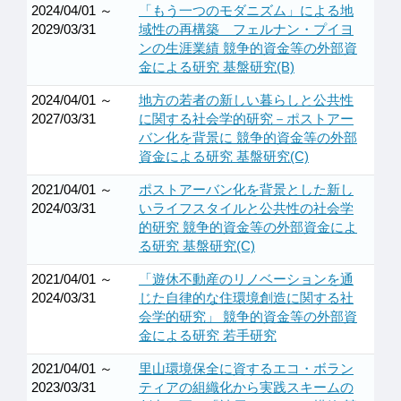
2024/04/01 ～
「もう一つのモダニズム」による地
2029/03/31
域性の再構築 フェルナン・プイヨ
ンの生涯業績 競争的資金等の外部資
金による研究 基盤研究(B)
2024/04/01 ～
地方の若者の新しい暮らしと公共性
2027/03/31
に関する社会学的研究－ポストアー
バン化を背景に 競争的資金等の外部
資金による研究 基盤研究(C)
2021/04/01 ～
ポストアーバン化を背景とした新し
2024/03/31
いライフスタイルと公共性の社会学
的研究 競争的資金等の外部資金によ
る研究 基盤研究(C)
2021/04/01 ～
「遊休不動産のリノベーションを通
2024/03/31
じた自律的な住環境創造に関する社
会学的研究」 競争的資金等の外部資
金による研究 若手研究
2021/04/01 ～
里山環境保全に資するエコ・ボラン
2023/03/31
ティアの組織化から実践スキームの