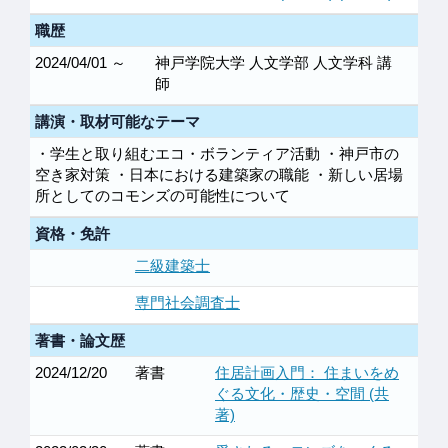
職歴
2024/04/01 ～
神戸学院大学 人文学部 人文学科 講
師
講演・取材可能なテーマ
・学生と取り組むエコ・ボランティア活動 ・神戸市の
空き家対策 ・日本における建築家の職能 ・新しい居場
所としてのコモンズの可能性について
資格・免許
二級建築士
専門社会調査士
著書・論文歴
2024/12/20
著書
住居計画入門： 住まいをめ
ぐる文化・歴史・空間 (共
著)