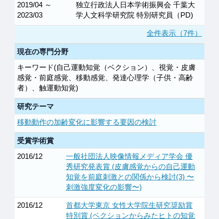
2019/04 ～
独立行政法人日本学術振興会 千葉大
2023/03
学人文科学研究院 特別研究員（PD)
全件表示（7件）
現在の専門分野
キーワード(自己運動知覚（ベクション）、視覚・皮膚
感覚・前庭感覚、移動感覚、発達心理学（子供・高齢
者）、触運動知覚)
研究テーマ
移動動作の加齢変化に影響する要因の検討
受賞学術賞
2016/12
一般社団法人映像情報メディア学会 優
秀研究発表賞 (皮膚感覚からの自己運動
知覚を前庭刺激との関係から検討(3) 〜
刺激強度変化の影響〜)
2016/12
首都大学東京 女性大学院生研究奨励賞
特別賞 (ベクションからみたヒトの知覚