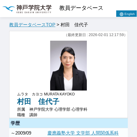
教員データベース
English
教員データベースTOP
> 村田 佳代子
（最終更新日 : 2026-02-01 12:17:59）
ムラタ カヨコ
MURATA KAYOKO
村田 佳代子
所属
神戸学院大学 心理学部 心理学科
職種
講師
学歴
～2009/09
慶應義塾大学 文学部 人間関係系科