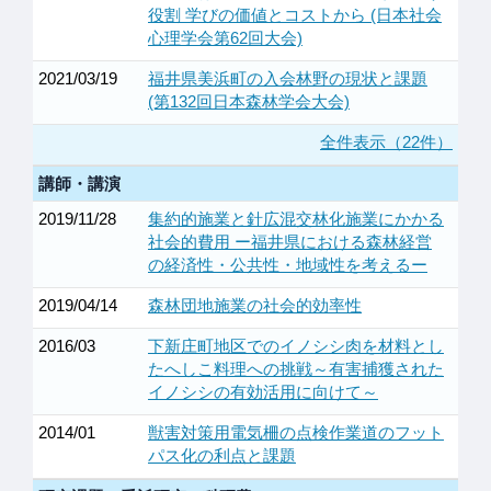
役割 学びの価値とコストから (日本社会
心理学会第62回大会)
2021/03/19
福井県美浜町の入会林野の現状と課題
(第132回日本森林学会大会)
全件表示（22件）
講師・講演
2019/11/28
集約的施業と針広混交林化施業にかかる
社会的費用 ー福井県における森林経営
の経済性・公共性・地域性を考えるー
2019/04/14
森林団地施業の社会的効率性
2016/03
下新庄町地区でのイノシシ肉を材料とし
たへしこ料理への挑戦～有害捕獲された
イノシシの有効活用に向けて～
2014/01
獣害対策用電気柵の点検作業道のフット
パス化の利点と課題