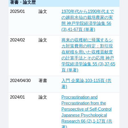
著書・論文歴
2025/01
論文
1970年代から1990年代まで
の越前水仙の栽培農家の実
態 神戸学院経済学論集 56
(3),41-67頁 (単著)
2024/02
論文
将来の収穫材に帰属するシ
カ対策費用の特定：割引現
在材積を用いた収穫貢献度
の計算手法とその応用 神戸
学院経済学論集 55 (3),37-65
頁 (単著)
2024/04/30
著書
入門 企業論,103-115頁 (共
著)
2024/01
論文
Procrastination and
Precrastination from the
Perspective of Self-Control
Japanese Psychological
Research 66 (2),1-17頁 (共
著)