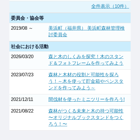
全件表示（10件）
委員会・協会等
2019/08 ～
美浜町（福井県） 美浜町森林管理検
討委員会
社会における活動
2026/03/20
森と木のしくみを探究！木のスタン
ド＆フォトフレームを作ってみよう
2023/07/23
森林と木材の役割と可能性を探ろ
う！～木を使って貯金箱やペンスタ
ンドを作ってみよう～
2021/12/11
間伐材を使ったミニツリーを作ろう!
2021/08/22
森林がつくる未来と木の持つ可能性
〜オリジナルブックスタンドをつく
ろう！〜