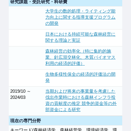
研究課題・受託研究・科研費
大学生の数的処理・ライティング能
力向上に関する指導支援プログラム
の開発
日本における持続可能な森林経営に
関する理論と実証
森林経営の効率化（特に集約的施
業、針広混交林化、木質バイオマス
利用の経済的評価）
生物多様性保全の経済的評価法の開
発
2019/10 ～
当期および将来の事業量を考慮した
2024/03
伐出作業時における森林インフラ投
資の貢献度の推定 競争的資金等の外
部資金による研究
現在の専門分野
キーワード(森林経済学、森林経営学、環境経済学、環