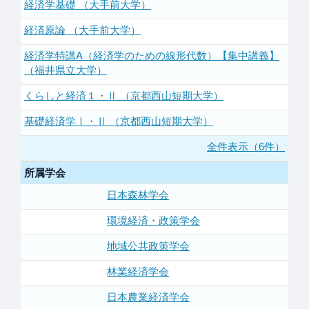
経済学基礎 （大手前大学）
経済原論 （大手前大学）
経済学特講A（経済学のための線形代数）【集中講義】
（福井県立大学）
くらしと経済１・Ⅱ （京都西山短期大学）
基礎経済学Ⅰ・Ⅱ （京都西山短期大学）
全件表示（6件）
所属学会
日本森林学会
環境経済・政策学会
地域公共政策学会
林業経済学会
日本農業経済学会