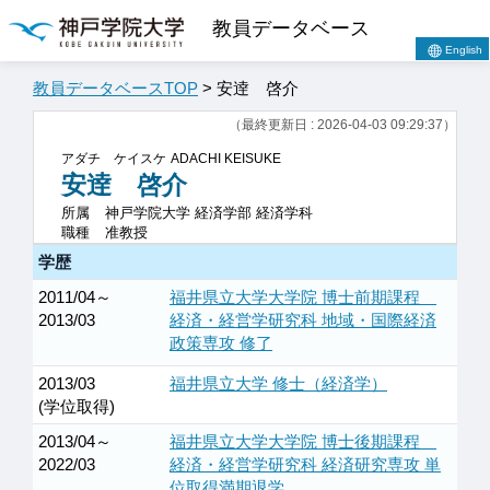
教員データベース
English
教員データベースTOP
> 安逹 啓介
（最終更新日 : 2026-04-03 09:29:37）
アダチ ケイスケ
ADACHI KEISUKE
安逹 啓介
所属
神戸学院大学 経済学部 経済学科
職種
准教授
学歴
2011/04～
福井県立大学大学院 博士前期課程
2013/03
経済・経営学研究科 地域・国際経済
政策専攻 修了
2013/03
福井県立大学 修士（経済学）
(学位取得)
2013/04～
福井県立大学大学院 博士後期課程
2022/03
経済・経営学研究科 経済研究専攻 単
位取得満期退学