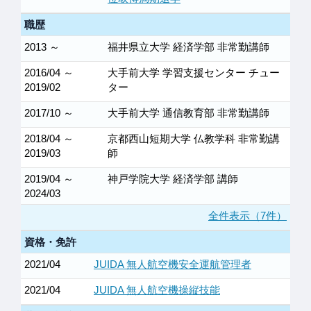
職歴
2013 ～
福井県立大学 経済学部 非常勤講師
2016/04 ～
大手前大学 学習支援センター チュー
2019/02
ター
2017/10 ～
大手前大学 通信教育部 非常勤講師
2018/04 ～
京都西山短期大学 仏教学科 非常勤講
2019/03
師
2019/04 ～
神戸学院大学 経済学部 講師
2024/03
全件表示（7件）
資格・免許
2021/04
JUIDA 無人航空機安全運航管理者
2021/04
JUIDA 無人航空機操縦技能