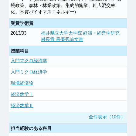
境政策、森林・林業政策、集約的施業、針広混交林
化、木質バイオマスエネルギー)
受賞学術賞
2013/03
福井県立大学大学院 経済・経営学研究
科長賞 最優秀論文賞
授業科目
入門マクロ経済学
入門ミクロ経済学
環境経済論
経済数学Ⅰ
経済数学Ⅱ
全件表示（10件）
担当経験のある科目