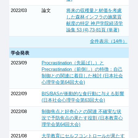
2022/03
論文
将来の収穫量と材価を考慮
した森林インフラの施業貢
献度の特定 神戸学院経済学
論集 53 (4),73-81頁 (単著)
全件表示（14件）
学会発表
2023/09
Procrastination（先延ばし）と
Precrastination（前倒し）の特徴：自己
制御との関連に着目した検討 (日本社会
心理学会第64回大会)
2022/09
BIS/BASが衝動的な食行動に与える影響
(日本社会心理学会第63回大会)
2022/08
制御焦点と好奇心との関連 不確実な状
況で予防焦点の果たす役割 (日本教育心
理学会第64回大会)
2021/08
大学教育にセルフコントロールが果たす