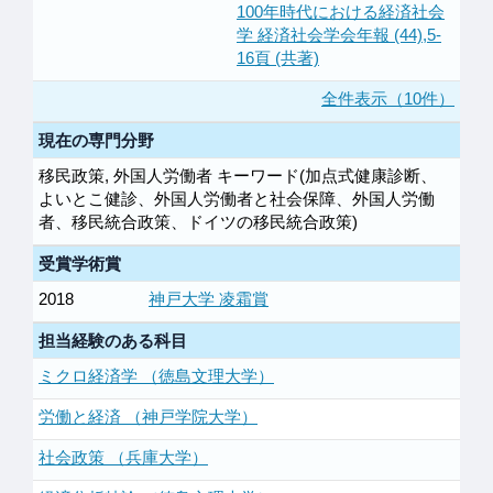
100年時代における経済社会
学 経済社会学会年報 (44),5-
16頁 (共著)
全件表示（10件）
現在の専門分野
移民政策, 外国人労働者 キーワード(加点式健康診断、
よいとこ健診、外国人労働者と社会保障、外国人労働
者、移民統合政策、ドイツの移民統合政策)
受賞学術賞
2018
神戸大学 凌霜賞
担当経験のある科目
ミクロ経済学 （徳島文理大学）
労働と経済 （神戸学院大学）
社会政策 （兵庫大学）