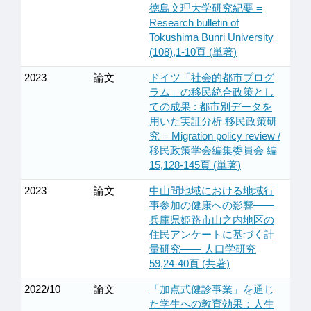
徳島文理大学研究紀要 =
Research bulletin of
Tokushima Bunri University
(108),1-10頁 (単著)
2023
論文
ドイツ「社会的都市プログ
ラム」の移民統合政策とし
ての成果 : 都市別データを
用いた実証分析 移民政策研
究 = Migration policy review /
移民政策学会編集委員会 編
15,128-145頁 (単著)
2023
論文
中山間地域における地域行
事参加の健康への影響――
兵庫県姫路市山之内地区の
住民アンケートに基づく計
量研究―― 人口学研究
59,24-40頁 (共著)
2022/10
論文
「加点式健診事業」を通じ
た学生への教育効果：人生