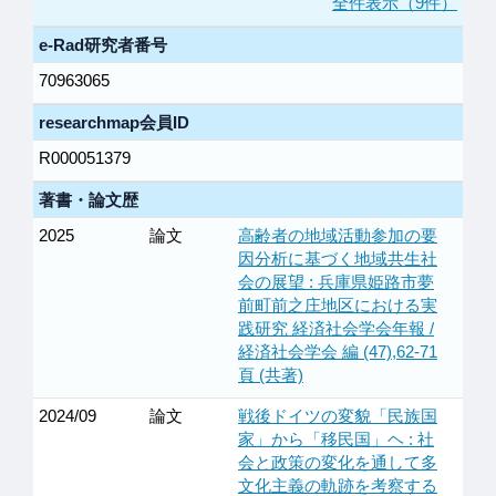
全件表示（9件）
e-Rad研究者番号
70963065
researchmap会員ID
R000051379
著書・論文歴
2025
論文
高齢者の地域活動参加の要
因分析に基づく地域共生社
会の展望 : 兵庫県姫路市夢
前町前之庄地区における実
践研究 経済社会学会年報 /
経済社会学会 編 (47),62-71
頁 (共著)
2024/09
論文
戦後ドイツの変貌「民族国
家」から「移民国」ヘ : 社
会と政策の変化を通して多
文化主義の軌跡を考察する