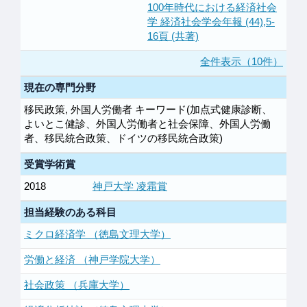
100年時代における経済社会
学 経済社会学会年報 (44),5-
16頁 (共著)
全件表示（10件）
現在の専門分野
移民政策, 外国人労働者 キーワード(加点式健康診断、
よいとこ健診、外国人労働者と社会保障、外国人労働
者、移民統合政策、ドイツの移民統合政策)
受賞学術賞
2018
神戸大学 凌霜賞
担当経験のある科目
ミクロ経済学 （徳島文理大学）
労働と経済 （神戸学院大学）
社会政策 （兵庫大学）