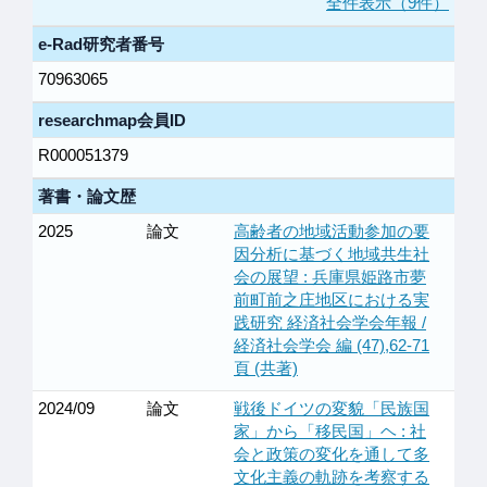
全件表示（9件）
e-Rad研究者番号
70963065
researchmap会員ID
R000051379
著書・論文歴
2025
論文
高齢者の地域活動参加の要
因分析に基づく地域共生社
会の展望 : 兵庫県姫路市夢
前町前之庄地区における実
践研究 経済社会学会年報 /
経済社会学会 編 (47),62-71
頁 (共著)
2024/09
論文
戦後ドイツの変貌「民族国
家」から「移民国」ヘ : 社
会と政策の変化を通して多
文化主義の軌跡を考察する