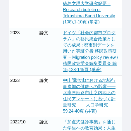
徳島文理大学研究紀要 =
Research bulletin of
Tokushima Bunri University
(108),1-10頁 (単著)
2023
論文
ドイツ「社会的都市プログ
ラム」の移民統合政策とし
ての成果 : 都市別データを
用いた実証分析 移民政策研
究 = Migration policy review /
移民政策学会編集委員会 編
15,128-145頁 (単著)
2023
論文
中山間地域における地域行
事参加の健康への影響――
兵庫県姫路市山之内地区の
住民アンケートに基づく計
量研究―― 人口学研究
59,24-40頁 (共著)
2022/10
論文
「加点式健診事業」を通じ
た学生への教育効果：人生