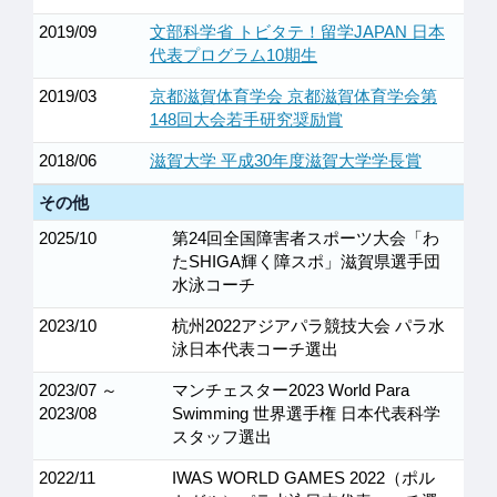
2019/09
文部科学省 トビタテ！留学JAPAN 日本
代表プログラム10期生
2019/03
京都滋賀体育学会 京都滋賀体育学会第
148回大会若手研究奨励賞
2018/06
滋賀大学 平成30年度滋賀大学学長賞
その他
2025/10
第24回全国障害者スポーツ大会「わ
たSHIGA輝く障スポ」滋賀県選手団
水泳コーチ
2023/10
杭州2022アジアパラ競技大会 パラ水
泳日本代表コーチ選出
2023/07 ～
マンチェスター2023 World Para
2023/08
Swimming 世界選手権 日本代表科学
スタッフ選出
2022/11
IWAS WORLD GAMES 2022（ポル