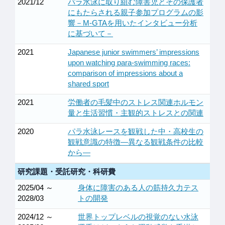
2021/12
パラ水泳に取り組む障害児とその保護者
にもたらされる親子参加プログラムの影
響－M-GTAを用いたインタビュー分析
に基づいて－
2021
Japanese junior swimmers’ impressions
upon watching para-swimming races:
comparison of impressions about a
shared sport
2021
労働者の毛髪中のストレス関連ホルモン
量と生活習慣・主観的ストレスとの関連
2020
パラ水泳レースを観戦した中・高校生の
観戦意識の特徴―異なる観戦条件の比較
から―
研究課題・受託研究・科研費
2025/04 ～
身体に障害のある人の筋持久力テス
2028/03
トの開発
2024/12 ～
世界トップレベルの視覚のない水泳