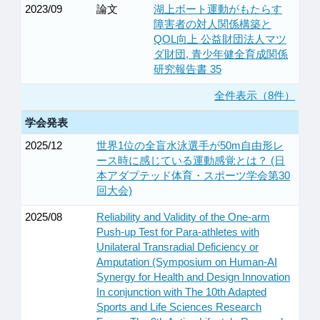
2023/09
論文
湖上ボート運動がもたらす
障害者の対人関係構築と
QOL向上 公益財団法人マツ
ダ財団, 青少年健全育成関係
研究報告書 35
全件表示（8件）
学会発表
2025/12
世界1位の全盲水泳選手が50m自由形レ
ース時に感じている運動感覚とは？ (日
本アダプテッド体育・スポーツ学会第30
回大会)
2025/08
Reliability and Validity of the One-arm
Push-up Test for Para-athletes with
Unilateral Transradial Deficiency or
Amputation (Symposium on Human-AI
Synergy for Health and Design Innovation
In conjunction with The 10th Adapted
Sports and Life Sciences Research