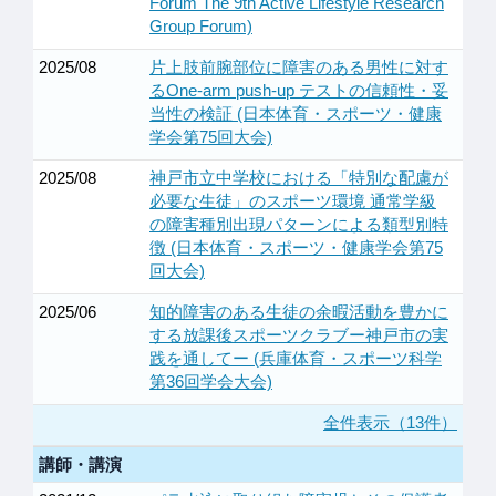
Forum The 9th Active Lifestyle Research
Group Forum)
2025/08
片上肢前腕部位に障害のある男性に対す
るOne-arm push-up テストの信頼性・妥
当性の検証 (日本体育・スポーツ・健康
学会第75回大会)
2025/08
神戸市立中学校における「特別な配慮が
必要な生徒」のスポーツ環境 通常学級
の障害種別出現パターンによる類型別特
徴 (日本体育・スポーツ・健康学会第75
回大会)
2025/06
知的障害のある生徒の余暇活動を豊かに
する放課後スポーツクラブー神戸市の実
践を通してー (兵庫体育・スポーツ科学
第36回学会大会)
全件表示（13件）
講師・講演