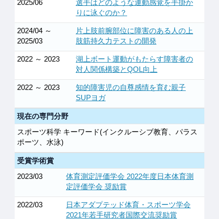
2025/06
選手はどのような運動感覚を手掛か
りに泳ぐのか？
2024/04 ～
片上肢前腕部位に障害のある人の上
2025/03
肢筋持久力テストの開発
2022 ～ 2023
湖上ボート運動がもたらす障害者の
対人関係構築とQOL向上
2022 ～ 2023
知的障害児の自尊感情を育む親子
SUPヨガ
現在の専門分野
スポーツ科学 キーワード(インクルーシブ教育、パラス
ポーツ、水泳)
受賞学術賞
2023/03
体育測定評価学会 2022年度日本体育測
定評価学会 奨励賞
2022/03
日本アダプテッド体育・スポーツ学会
2021年若手研究者国際交流奨励賞