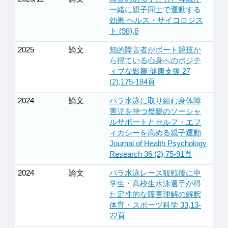
一緒に親子同士で運動する
効果 ヘルス・サイコロジス
ト (98),6
2025
論文
知的障害者がボート競技か
ら得ている心身へのポジテ
ィブな影響 健康支援 27
(2),175-184頁
2024
論文
パラ水泳に取り組む身体障
害児を持つ母親のソーシャ
ルサポートとセルフ・エフ
ィカシーを高める親子運動
Journal of Health Psychology
Research 36 (2),75-91頁
2024
論文
パラ水泳レース観戦後に中
学生・高校生水泳選手が得
た定性的な障害理解の解釈
体育・スポーツ科学 33,13-
22頁