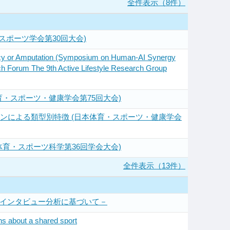
全件表示（8件）
スポーツ学会第30回大会)
iciency or Amputation (Symposium on Human-AI Synergy
rch Forum The 9th Active Lifestyle Research Group
体育・スポーツ・健康学会第75回大会)
ンによる類型別特徴 (日本体育・スポーツ・健康学会
育・スポーツ科学第36回学会大会)
全件表示（13件）
たインタビュー分析に基づいて－
s about a shared sport