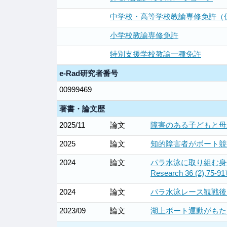
中学校・高等学校教諭専修免許（
小学校教諭専修免許
特別支援学校教諭一種免許
e-Rad研究者番号
00999469
著書・論文歴
2025/11
論文
障害のある子どもと母親
2025
論文
知的障害者がボート競技か
2024
論文
パラ水泳に取り組む身体障
Research 36 (2),75-9
2024
論文
パラ水泳レース観戦後に
2023/09
論文
湖上ボート運動がもた