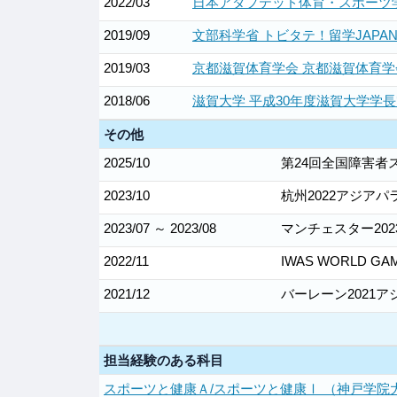
2022/03
日本アダプテッド体育・スポーツ学
2019/09
文部科学省 トビタテ！留学JAPA
2019/03
京都滋賀体育学会 京都滋賀体育学
2018/06
滋賀大学 平成30年度滋賀大学学
その他
2025/10
第24回全国障害者
2023/10
杭州2022アジア
2023/07 ～ 2023/08
マンチェスター2023
2022/11
IWAS WORLD
2021/12
バーレーン2021
担当経験のある科目
スポーツと健康Ａ/スポーツと健康Ⅰ （神戸学院