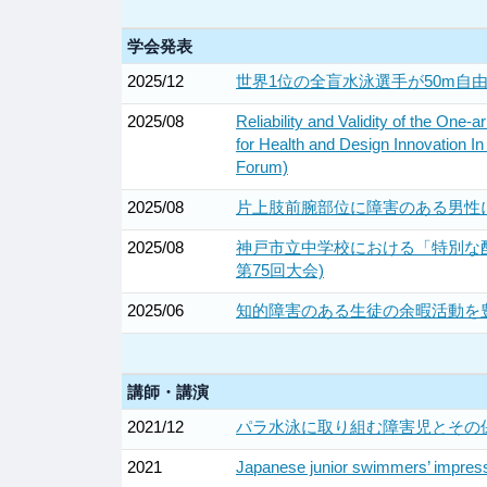
学会発表
2025/12
世界1位の全盲水泳選手が50m自
2025/08
Reliability and Validity of the On
for Health and Design Innovation I
Forum)
2025/08
片上肢前腕部位に障害のある男性に対す
2025/08
神戸市立中学校における「特別な
第75回大会)
2025/06
知的障害のある生徒の余暇活動を豊
講師・講演
2021/12
パラ水泳に取り組む障害児とその
2021
Japanese junior swimmers’ impress