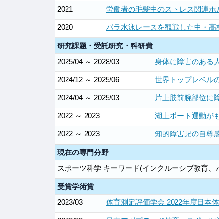
2021
労働者の毛髪中のストレス関連ホ
2020
パラ水泳レースを観戦した中・高
研究課題・受託研究・科研費
2025/04 ～ 2028/03
身体に障害のある
2024/12 ～ 2025/06
世界トップレベル
2024/04 ～ 2025/03
片上肢前腕部位に
2022 ～ 2023
湖上ボート運動がも
2022 ～ 2023
知的障害児の自尊感
現在の専門分野
スポーツ科学 キーワード(インクルーシブ教育、
受賞学術賞
2023/03
体育測定評価学会 2022年度日本