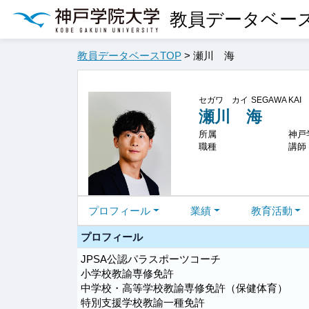
教員データベー
教員データベースTOP
> 瀬川 海
セガワ カイ
SEGAWA KAI
瀬川 海
所属
神戸
職種
講師
プロフィール
業績
教育活動
プロフィール
JPSA公認パラスポーツコーチ
小学校教諭専修免許
中学校・高等学校教諭専修免許（保健体育）
特別支援学校教諭一種免許