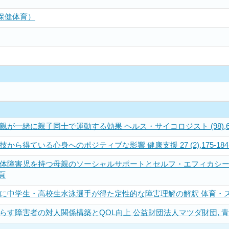
保健体育）
が一緒に親子同士で運動する効果 ヘルス・サイコロジスト (98),
ら得ている心身へのポジティブな影響 健康支援 27 (2),175-18
害児を持つ母親のソーシャルサポートとセルフ・エフィカシーを高める親子運動 J
1頁
中学生・高校生水泳選手が得た定性的な障害理解の解釈 体育・スポーツ
らす障害者の対人関係構築とQOL向上 公益財団法人マツダ財団, 青