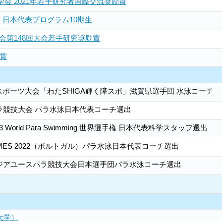
会 2021年若手研究者国際交流奨励賞
N 日本代表プログラム10期生
会第148回大会若手研究奨励賞
長賞
スポーツ大会「わたSHIGA輝く障スポ」滋賀県選手団 水泳コーチ
パラ競技大会 パラ水泳日本代表コーチ選出
 World Para Swimming 世界選手権 日本代表科学スタッフ選出
 GAMES 2022（ポルトガル）パラ水泳日本代表コーチ選出
アジアユースパラ競技大会日本選手団パラ水泳コーチ選出
大学）