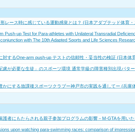
由形レース時に感じている運動感覚とは？ (日本アダプテッド体育・
e-arm Push-up Test for Para-athletes with Unilateral Transradial Def
n conjunction with The 10th Adapted Sports and Life Sciences Resea
るOne-arm push-up テストの信頼性・妥当性の検証 (日本
配慮が必要な生徒」のスポーツ環境 通常学級の障害種別出現パター
かにする放課後スポーツクラブー神戸市の実践を通してー (兵庫体
保護者にもたらされる親子参加プログラムの影響－M-GTAを用い
ions upon watching para-swimming races: comparison of impression