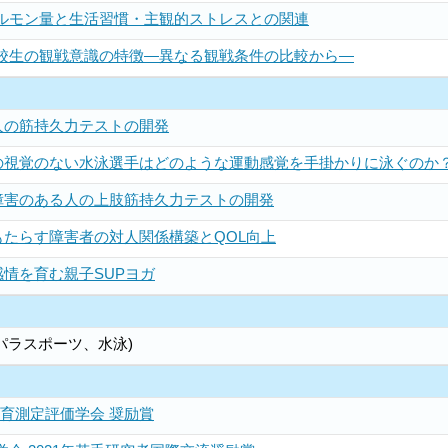
ルモン量と生活習慣・主観的ストレスとの関連
校生の観戦意識の特徴―異なる観戦条件の比較から―
人の筋持久力テストの開発
の視覚のない水泳選手はどのような運動感覚を手掛かりに泳ぐのか
障害のある人の上肢筋持久力テストの開発
たらす障害者の対人関係構築とQOL向上
情を育む親子SUPヨガ
パラスポーツ、水泳)
体育測定評価学会 奨励賞