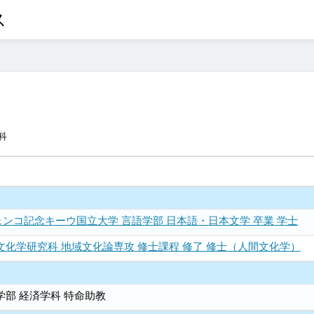
ス
科
ンコ記念キーウ国立大学 言語学部 日本語・日本文学 卒業 学士
文化学研究科 地域文化論専攻 修士課程 修了 修士（人間文化学）
学部 経済学科 特命助教