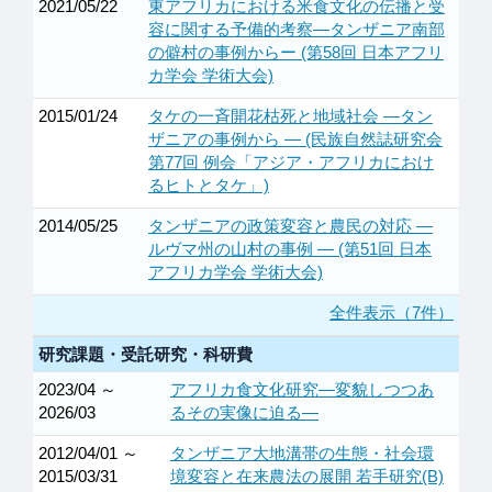
2021/05/22
東アフリカにおける米食文化の伝播と受
容に関する予備的考察―タンザニア南部
の僻村の事例からー (第58回 日本アフリ
カ学会 学術大会)
2015/01/24
タケの一斉開花枯死と地域社会 ―タン
ザニアの事例から ― (民族自然誌研究会
第77回 例会「アジア・アフリカにおけ
るヒトとタケ」)
2014/05/25
タンザニアの政策変容と農民の対応 ―
ルヴマ州の山村の事例 ― (第51回 日本
アフリカ学会 学術大会)
全件表示（7件）
研究課題・受託研究・科研費
2023/04 ～
アフリカ食文化研究―変貌しつつあ
2026/03
るその実像に迫る―
2012/04/01 ～
タンザニア大地溝帯の生態・社会環
2015/03/31
境変容と在来農法の展開 若手研究(B)