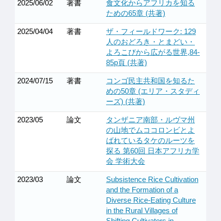
2025/06/02
著書
食文化からアフリカを知る
ための65章 (共著)
2025/04/04
著書
ザ・フィールドワーク: 129
人のおどろき・とまどい・
よろこびから広がる世界,84-
85p頁 (共著)
2024/07/15
著書
コンゴ民主共和国を知るた
めの50章 (エリア・スタディ
ーズ) (共著)
2023/05
論文
タンザニア南部・ルヴマ州
の山地でムココロンビとよ
ばれているタケのルーツを
探る 第60回 日本アフリカ学
会 学術大会
2023/03
論文
Subsistence Rice Cultivation
and the Formation of a
Diverse Rice-Eating Culture
in the Rural Villages of
Shifting Cultivators in