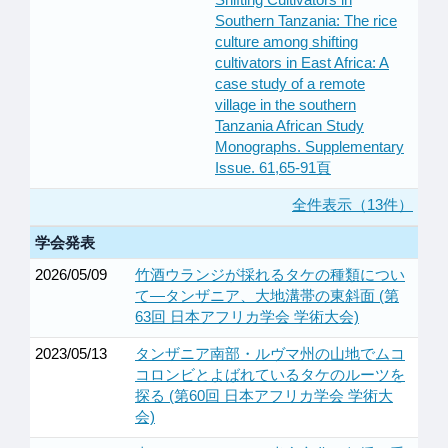
Southern Tanzania: The rice
culture among shifting
cultivators in East Africa: A
case study of a remote
village in the southern
Tanzania African Study
Monographs. Supplementary
Issue. 61,65-91頁
全件表示（13件）
学会発表
2026/05/09
竹酒ウランジが採れるタケの種類につい
て―タンザニア、大地溝帯の東斜面 (第
63回 日本アフリカ学会 学術大会)
2023/05/13
タンザニア南部・ルヴマ州の山地でムコ
コロンビとよばれているタケのルーツを
探る (第60回 日本アフリカ学会 学術大
会)