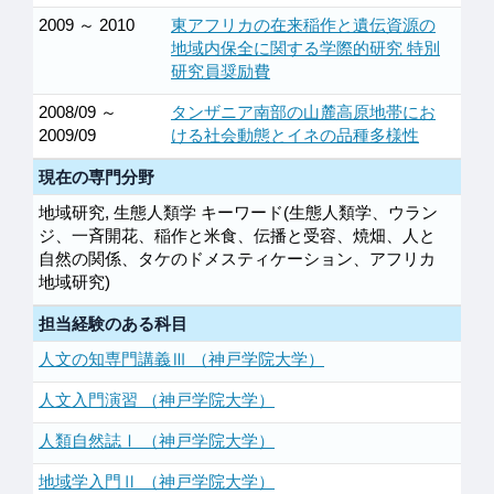
2009 ～ 2010
東アフリカの在来稲作と遺伝資源の
地域内保全に関する学際的研究 特別
研究員奨励費
2008/09 ～
タンザニア南部の山麓高原地帯にお
2009/09
ける社会動態とイネの品種多様性
現在の専門分野
地域研究, 生態人類学 キーワード(生態人類学、ウラン
ジ、一斉開花、稲作と米食、伝播と受容、焼畑、人と
自然の関係、タケのドメスティケーション、アフリカ
地域研究)
担当経験のある科目
人文の知専門講義Ⅲ （神戸学院大学）
人文入門演習 （神戸学院大学）
人類自然誌Ⅰ （神戸学院大学）
地域学入門Ⅱ （神戸学院大学）