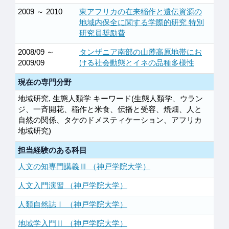
2009 ～ 2010
東アフリカの在来稲作と遺伝資源の
地域内保全に関する学際的研究 特別
研究員奨励費
2008/09 ～
タンザニア南部の山麓高原地帯にお
2009/09
ける社会動態とイネの品種多様性
現在の専門分野
地域研究, 生態人類学 キーワード(生態人類学、ウラン
ジ、一斉開花、稲作と米食、伝播と受容、焼畑、人と
自然の関係、タケのドメスティケーション、アフリカ
地域研究)
担当経験のある科目
人文の知専門講義Ⅲ （神戸学院大学）
人文入門演習 （神戸学院大学）
人類自然誌Ⅰ （神戸学院大学）
地域学入門Ⅱ （神戸学院大学）