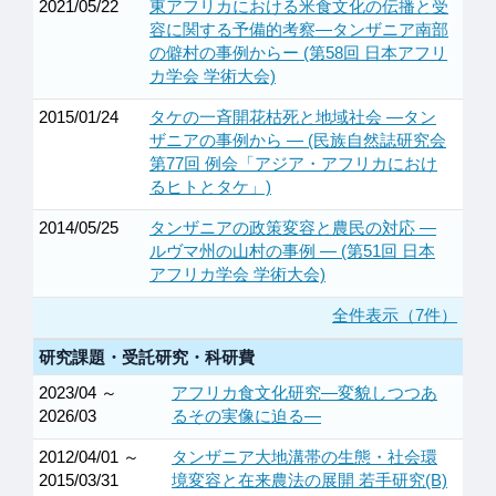
2021/05/22
東アフリカにおける米食文化の伝播と受
容に関する予備的考察―タンザニア南部
の僻村の事例からー (第58回 日本アフリ
カ学会 学術大会)
2015/01/24
タケの一斉開花枯死と地域社会 ―タン
ザニアの事例から ― (民族自然誌研究会
第77回 例会「アジア・アフリカにおけ
るヒトとタケ」)
2014/05/25
タンザニアの政策変容と農民の対応 ―
ルヴマ州の山村の事例 ― (第51回 日本
アフリカ学会 学術大会)
全件表示（7件）
研究課題・受託研究・科研費
2023/04 ～
アフリカ食文化研究―変貌しつつあ
2026/03
るその実像に迫る―
2012/04/01 ～
タンザニア大地溝帯の生態・社会環
2015/03/31
境変容と在来農法の展開 若手研究(B)