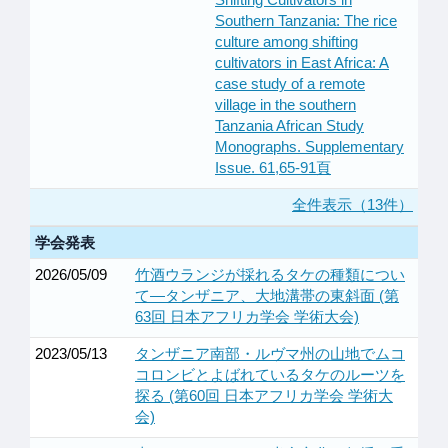
Southern Tanzania: The rice
culture among shifting
cultivators in East Africa: A
case study of a remote
village in the southern
Tanzania African Study
Monographs. Supplementary
Issue. 61,65-91頁
全件表示（13件）
学会発表
2026/05/09
竹酒ウランジが採れるタケの種類につい
て―タンザニア、大地溝帯の東斜面 (第
63回 日本アフリカ学会 学術大会)
2023/05/13
タンザニア南部・ルヴマ州の山地でムコ
コロンビとよばれているタケのルーツを
探る (第60回 日本アフリカ学会 学術大
会)