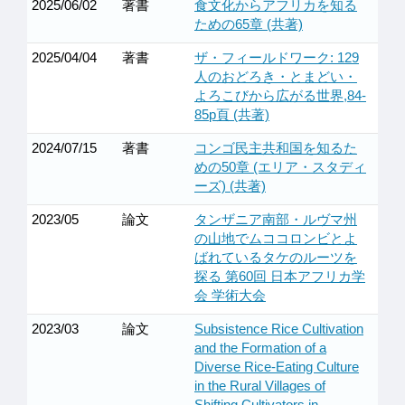
2025/06/02
著書
食文化からアフリカを知る
ための65章 (共著)
2025/04/04
著書
ザ・フィールドワーク: 129
人のおどろき・とまどい・
よろこびから広がる世界,84-
85p頁 (共著)
2024/07/15
著書
コンゴ民主共和国を知るた
めの50章 (エリア・スタディ
ーズ) (共著)
2023/05
論文
タンザニア南部・ルヴマ州
の山地でムココロンビとよ
ばれているタケのルーツを
探る 第60回 日本アフリカ学
会 学術大会
2023/03
論文
Subsistence Rice Cultivation
and the Formation of a
Diverse Rice-Eating Culture
in the Rural Villages of
Shifting Cultivators in