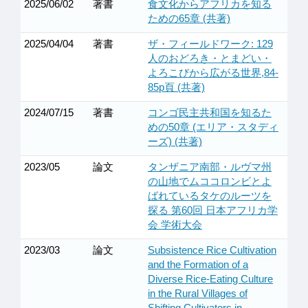
2025/06/02
著書
食文化からアフリカを知る
ための65章 (共著)
2025/04/04
著書
ザ・フィールドワーク: 129
人のおどろき・とまどい・
よろこびから広がる世界,84-
85p頁 (共著)
2024/07/15
著書
コンゴ民主共和国を知るた
めの50章 (エリア・スタディ
ーズ) (共著)
2023/05
論文
タンザニア南部・ルヴマ州
の山地でムココロンビとよ
ばれているタケのルーツを
探る 第60回 日本アフリカ学
会 学術大会
2023/03
論文
Subsistence Rice Cultivation
and the Formation of a
Diverse Rice-Eating Culture
in the Rural Villages of
Shifting Cultivators in