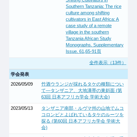
Southern Tanzania: The rice
culture among shifting
cultivators in East Africa: A
case study of a remote
village in the southern
Tanzania African Study
Monographs. Supplementary
Issue. 61,65-91頁
全件表示（13件）
学会発表
2026/05/09
竹酒ウランジが採れるタケの種類につい
て―タンザニア、大地溝帯の東斜面 (第
63回 日本アフリカ学会 学術大会)
2023/05/13
タンザニア南部・ルヴマ州の山地でムコ
コロンビとよばれているタケのルーツを
探る (第60回 日本アフリカ学会 学術大
会)