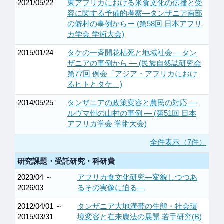
2021/05/22
東アフリカにおける米食文化の伝播と受
容に関する予備的考察―タンザニア南部
の僻村の事例からー (第58回 日本アフリ
カ学会 学術大会)
2015/01/24
タケの一斉開花枯死と地域社会 ―タン
ザニアの事例から ― (民族自然誌研究会
第77回 例会「アジア・アフリカにおけ
るヒトとタケ」)
2014/05/25
タンザニアの政策変容と農民の対応 ―
ルヴマ州の山村の事例 ― (第51回 日本
アフリカ学会 学術大会)
全件表示（7件）
研究課題・受託研究・科研費
2023/04 ～
アフリカ食文化研究―変貌しつつあ
2026/03
るその実像に迫る―
2012/04/01 ～
タンザニア大地溝帯の生態・社会環
2015/03/31
境変容と在来農法の展開 若手研究(B)