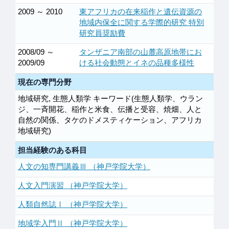
2009 ～ 2010
東アフリカの在来稲作と遺伝資源の
地域内保全に関する学際的研究 特別
研究員奨励費
2008/09 ～
タンザニア南部の山麓高原地帯にお
2009/09
ける社会動態とイネの品種多様性
現在の専門分野
地域研究, 生態人類学 キーワード(生態人類学、ウラン
ジ、一斉開花、稲作と米食、伝播と受容、焼畑、人と
自然の関係、タケのドメスティケーション、アフリカ
地域研究)
担当経験のある科目
人文の知専門講義Ⅲ （神戸学院大学）
人文入門演習 （神戸学院大学）
人類自然誌Ⅰ （神戸学院大学）
地域学入門Ⅱ （神戸学院大学）