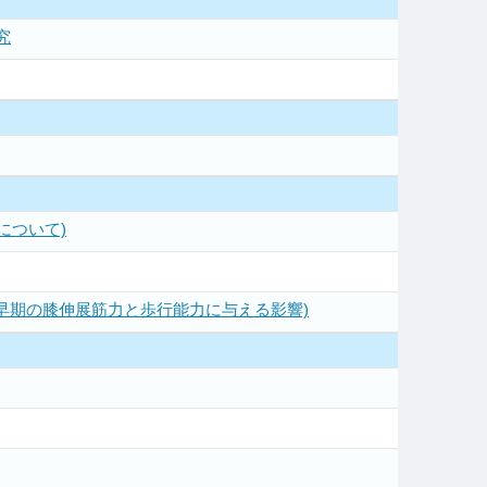
究
について)
後早期の膝伸展筋力と歩行能力に与える影響)