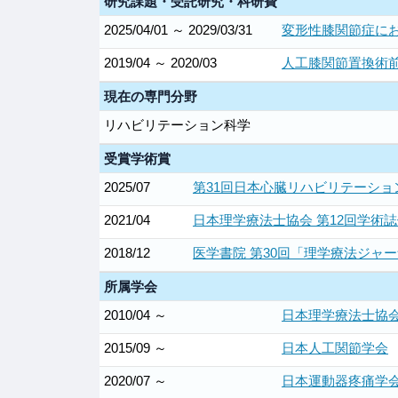
研究課題・受託研究・科研費
2025/04/01 ～ 2029/03/31
変形性膝関節症に
2019/04 ～ 2020/03
人工膝関節置換術
現在の専門分野
リハビリテーション科学
受賞学術賞
2025/07
第31回日本心臓リハビリテーショ
2021/04
日本理学療法士協会 第12回学術誌
2018/12
医学書院 第30回「理学療法ジャ
所属学会
2010/04 ～
日本理学療法士協
2015/09 ～
日本人工関節学会
2020/07 ～
日本運動器疼痛学