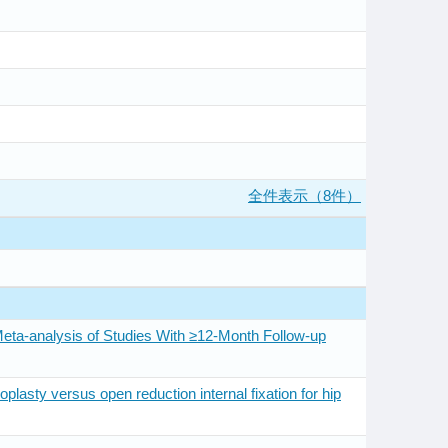
全件表示（8件）
Meta-analysis of Studies With ≥12-Month Follow-up
plasty versus open reduction internal fixation for hip