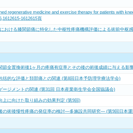
ed regenerative medicine and exercise therapy for patients with knee 
es 6,1612615-1612615頁
おける膝関節痛に特化した中枢性疼痛機構評価による術前中枢感作と術後
節全置換術後1ヶ月の疼痛有症率とその後の術後成績に与える影響 (
括的な評価と頚部痛との関連 (第8回日本予防理学療法学会)
ージメントの関連 (第31回 日本産業衛生学会全国協議会)
上に向けた取り組みの効果判定 (第9回)
の術後慢性疼痛の発症率の検討―多施設共同研究― (第9回日本運