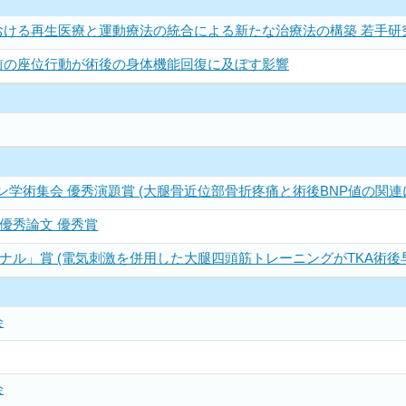
おける再生医療と運動療法の統合による新たな治療法の構築 若手研
前の座位行動が術後の身体機能回復に及ぼす影響
ン学術集会 優秀演題賞 (大腿骨近位部骨折疼痛と術後BNP値の関連
優秀論文 優秀賞
ーナル」賞 (電気刺激を併用した大腿四頭筋トレーニングがTKA術
会
会