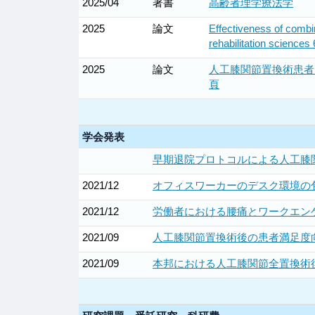
2025/04
著書
高齢者理学療法学
2025
論文
Effectiveness of combin
rehabilitation scienc
2025
論文
人工膝関節置換術患者に
頁
学会発表
早期退院プロトコルによる人工膝関
2021/12
オフィスワーカーのデスク環境の包
2021/12
労働者における腰痛とワークエンゲ
2021/09
人工膝関節置換術後の患者満足度向
2021/09
本邦における人工膝関節全置換術後