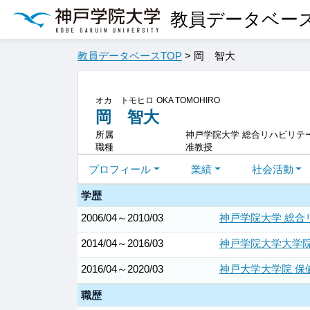
教員データベー
教員データベースTOP
> 岡 智大
オカ トモヒロ
OKA TOMOHIRO
岡 智大
所属
神戸学院大学 総合リハビリテ
職種
准教授
プロフィール
業績
社会活動
学歴
2006/04～2010/03
神戸学院大学 総合
2014/04～2016/03
神戸学院大学大学院
2016/04～2020/03
神戸大学大学院 保
職歴