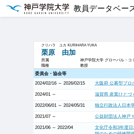
教員データベー
クリハラ ユカ
KURIHARA YUKA
栗原 由加
所属
神戸学院大学 グローバル・コ
職種
教授
委員会・協会等
2024/02/16 ～ 2026/02/15
大阪府 公募型プ
2024/01 ～
滋賀県 産業ひとづ
2022/06/01 ～ 2024/05/31
独立行政法人日本
2021/07 ～
公益財団法人神戸Ｙ
2021/06 ～ 2022/04
文化庁令和3年度
師のための研修開