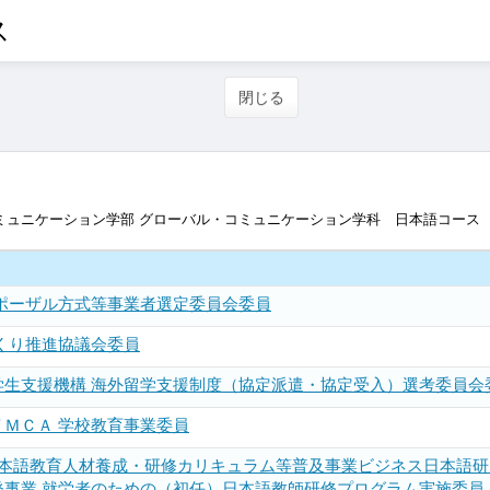
ス
閉じる
ミュニケーション学部 グローバル・コミュニケーション学科 日本語コース
ロポーザル方式等事業者選定委員会委員
くり推進協議会委員
学生支援機構 海外留学支援制度（協定派遣・協定受入）選考委員会
ＭＣＡ 学校教育事業委員
日本語教育人材養成・研修カリキュラム等普及事業ビジネス日本語
発事業 就労者のための（初任）日本語教師研修プログラム実施委員