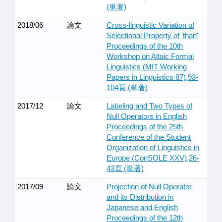
(単著)
2018/06
論文
Cross-linguistic Variation of
Selectional Property of 'than'
Proceedings of the 10th
Workshop on Altaic Formal
Linguistics (MIT Working
Papers in Linguistics 87),93-
104頁 (単著)
2017/12
論文
Labeling and Two Types of
Null Operators in English
Proceedings of the 25th
Conference of the Student
Organization of Linguistics in
Europe (ConSOLE XXV),26-
43頁 (単著)
2017/09
論文
Projection of Null Operator
and its Distribution in
Japanese and English
Proceedings of the 12th