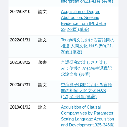
interpretation,21-41頁 (共著)
2022/03/10
論文
Acquisition of Degree
Abstraction: Seeking
Evidence from IPL JELS
39,2-8頁 (単著)
2022/01/31
論文
Tough構文における言語間の
相違 人間文化 H&S (50),21-
30頁 (単著)
2021/03/22
著書
言語研究の楽しさと楽し
み：伊藤たかね先生退職記
念論文集 (共著)
2020/07/31
論文
空演算子移動における言語
間の相違 人間文化 H&S
(47),51-64頁 (単著)
2019/01/02
論文
Acquisition of Clausal
Comparatives by Parameter
Setting Language Acquisition
and Development,325-346頁