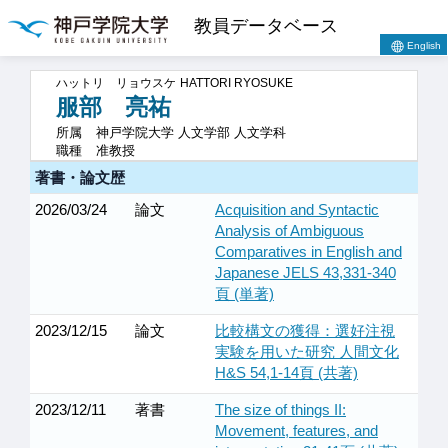
教員データベース
English
ハットリ リョウスケ
HATTORI RYOSUKE
服部 亮祐
所属
神戸学院大学 人文学部 人文学科
職種
准教授
著書・論文歴
2026/03/24
論文
Acquisition and Syntactic
Analysis of Ambiguous
Comparatives in English and
Japanese JELS 43,331-340
頁 (単著)
2023/12/15
論文
比較構文の獲得：選好注視
実験を用いた研究 人間文化
H&S 54,1-14頁 (共著)
2023/12/11
著書
The size of things II:
Movement, features, and