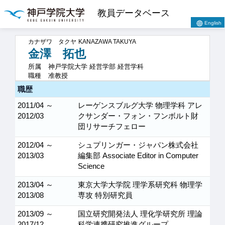
教員データベース
English
カナザワ タクヤ
KANAZAWA TAKUYA
金澤 拓也
所属
神戸学院大学 経営学部 経営学科
職種
准教授
職歴
2011/04 ～
レーゲンスブルグ大学 物理学科 アレ
2012/03
クサンダー・フォン・フンボルト財
団リサーチフェロー
2012/04 ～
シュプリンガー・ジャパン株式会社
2013/03
編集部 Associate Editor in Computer
Science
2013/04 ～
東京大学大学院 理学系研究科 物理学
2013/08
専攻 特別研究員
2013/09 ～
国立研究開発法人 理化学研究所 理論
2017/12
科学連携研究推進グループ