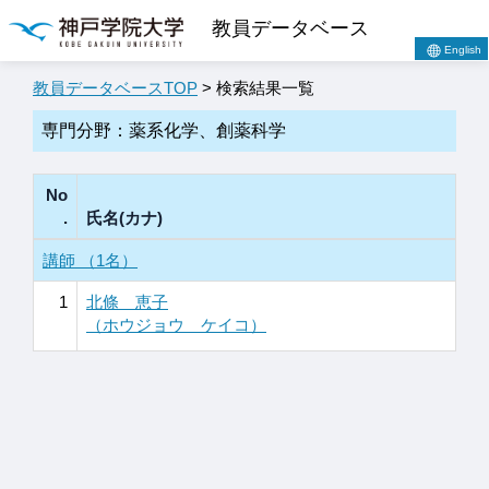
教員データベース
English
教員データベースTOP
> 検索結果一覧
専門分野：薬系化学、創薬科学
No
.
氏名(カナ)
講師 （1名）
1
北條 恵子
（ホウジョウ ケイコ）