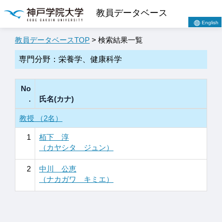
教員データベース
English
教員データベースTOP
> 検索結果一覧
専門分野：栄養学、健康科学
No
.
氏名(カナ)
教授 （2名）
1
栢下 淳
（カヤシタ ジュン）
2
中川 公恵
（ナカガワ キミエ）