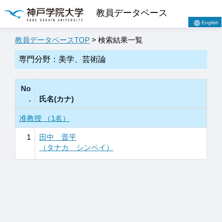
教員データベース
English
教員データベースTOP
> 検索結果一覧
専門分野：美学、芸術論
No
.
氏名(カナ)
准教授 （1名）
1
田中 晋平
（タナカ シンペイ）