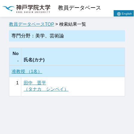
教員データベース
English
教員データベースTOP
> 検索結果一覧
専門分野：美学、芸術論
No
.
氏名(カナ)
准教授 （1名）
1
田中 晋平
（タナカ シンペイ）