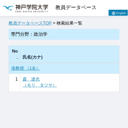
教員データベース
English
教員データベースTOP
> 検索結果一覧
専門分野：政治学
No
.
氏名(カナ)
准教授 （1名）
1
森 達也
（モリ タツヤ）