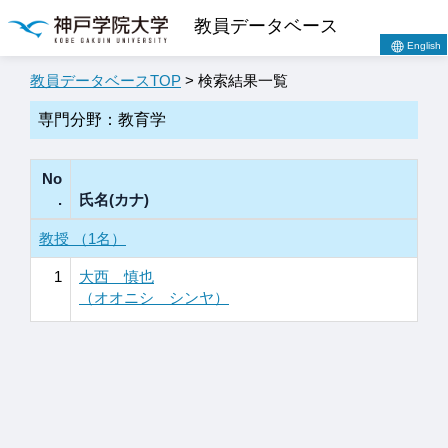
教員データベース
English
教員データベースTOP
> 検索結果一覧
専門分野：教育学
No
.
氏名(カナ)
教授 （1名）
1
大西 慎也
（オオニシ シンヤ）