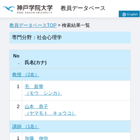
教員データベース
English
教員データベースTOP
> 検索結果一覧
専門分野：社会心理学
No
.
氏名(カナ)
教授 （2名）
1
毛 新華
（モウ シンカ）
2
山本 恭子
（ヤマモト キョウコ）
講師 （1名）
1
加藤 伸弥