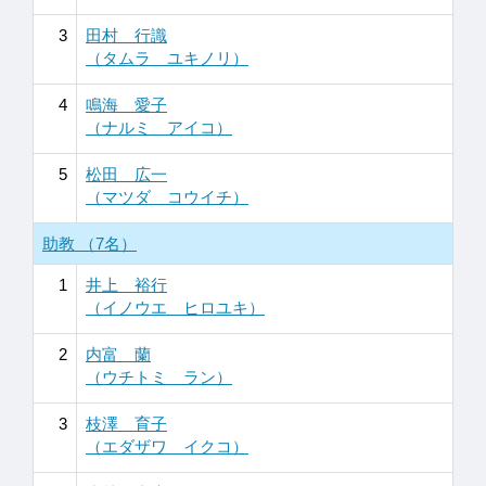
3
田村 行識
（タムラ ユキノリ）
4
鳴海 愛子
（ナルミ アイコ）
5
松田 広一
（マツダ コウイチ）
助教 （7名）
1
井上 裕行
（イノウエ ヒロユキ）
2
内富 蘭
（ウチトミ ラン）
3
枝澤 育子
（エダザワ イクコ）