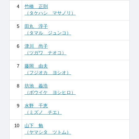
4
竹橋 正則
（タケハシ マサノリ）
5
田丸 淳子
（タマル ジュンコ）
6
津川 尚子
（ツガワ ナオコ）
7
藤岡 由夫
（フジオカ ヨシオ）
8
坊池 義浩
（ボウイケ ヨシヒロ）
9
水野 千恵
（ミズノ チエ）
10
山下 勉
（ヤマシタ ツトム）