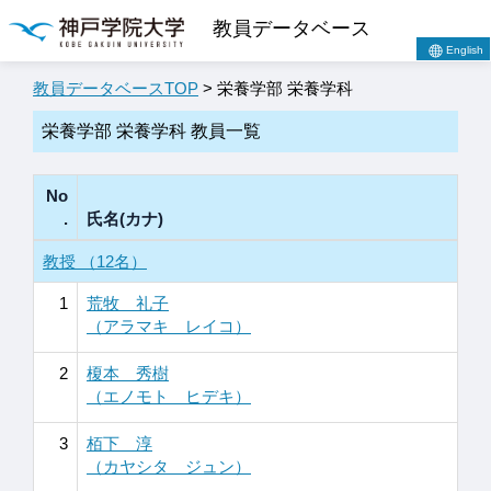
教員データベース
English
教員データベースTOP
> 栄養学部 栄養学科
栄養学部 栄養学科 教員一覧
No
.
氏名(カナ)
教授 （12名）
1
荒牧 礼子
（アラマキ レイコ）
2
榎本 秀樹
（エノモト ヒデキ）
3
栢下 淳
（カヤシタ ジュン）