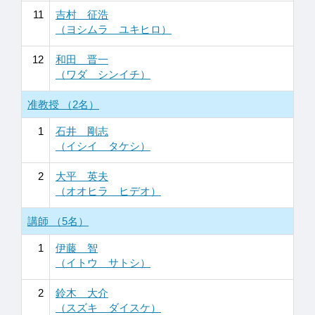
11
吉村 征浩
（ヨシムラ ユキヒロ）
12
和田 晋一
（ワダ シンイチ）
准教授 （2名）
1
石井 剛志
（イシイ タケシ）
2
大平 英夫
（オオヒラ ヒデオ）
講師 （5名）
1
伊藤 智
（イトウ サトシ）
2
鈴木 大介
（スズキ ダイスケ）