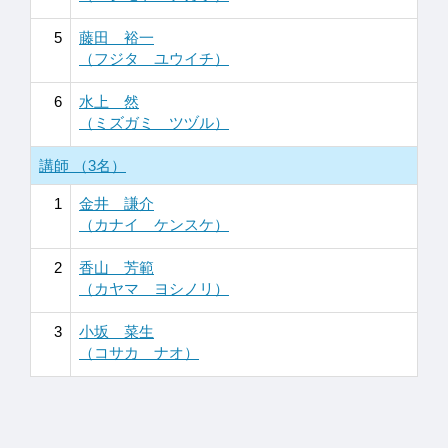
5
藤田 裕一
（フジタ ユウイチ）
6
水上 然
（ミズガミ ツヅル）
講師 （3名）
1
金井 謙介
（カナイ ケンスケ）
2
香山 芳範
（カヤマ ヨシノリ）
3
小坂 菜生
（コサカ ナオ）