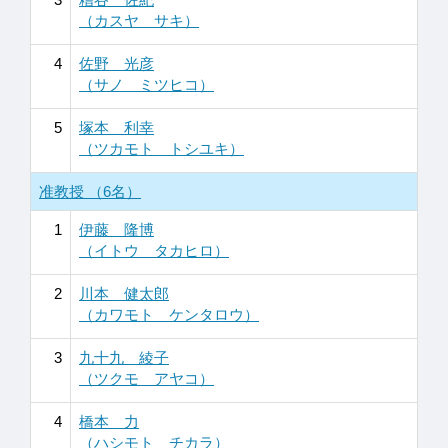
（カスヤ サキ）
4
佐野 光彦
（サノ ミツヒコ）
5
塚本 利幸
（ツカモト トシユキ）
准教授 （6名）
1
伊藤 隆博
（イトウ タカヒロ）
2
川本 健太郎
（カワモト ケンタロウ）
3
九十九 綾子
（ツクモ アヤコ）
4
橋本 力
（ハシモト チカラ）