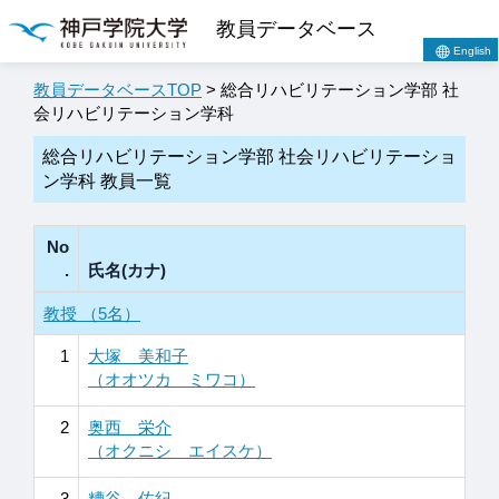
教員データベース
English
教員データベースTOP
> 総合リハビリテーション学部 社
会リハビリテーション学科
総合リハビリテーション学部 社会リハビリテーショ
ン学科 教員一覧
No
.
氏名(カナ)
教授 （5名）
1
大塚 美和子
（オオツカ ミワコ）
2
奥西 栄介
（オクニシ エイスケ）
3
糟谷 佐紀