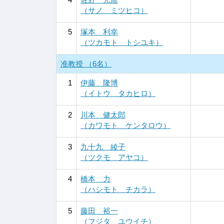
（サノ ミツヒコ）
5
塚本 利幸
（ツカモト トシユキ）
准教授 （6名）
1
伊藤 隆博
（イトウ タカヒロ）
2
川本 健太郎
（カワモト ケンタロウ）
3
九十九 綾子
（ツクモ アヤコ）
4
橋本 力
（ハシモト チカラ）
5
藤田 裕一
（フジタ ユウイチ）