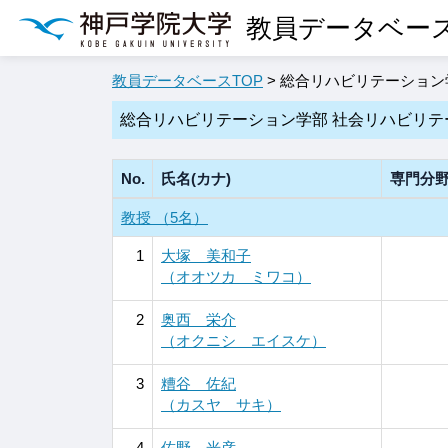
教員データベー
教員データベースTOP
> 総合リハビリテーション
総合リハビリテーション学部 社会リハビリテ
No.
氏名(カナ)
専門分
教授 （5名）
1
大塚 美和子
（オオツカ ミワコ）
2
奥西 栄介
（オクニシ エイスケ）
3
糟谷 佐紀
（カスヤ サキ）
4
佐野 光彦