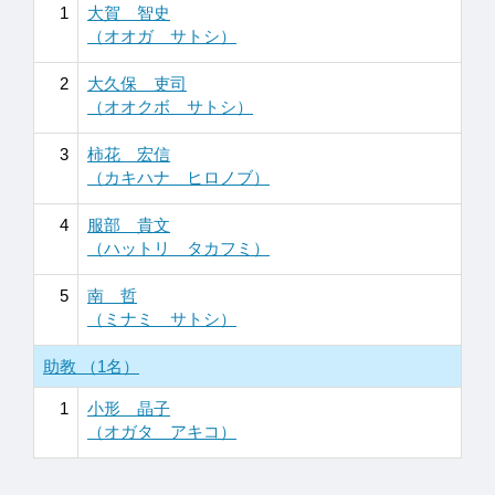
1
大賀 智史
（オオガ サトシ）
2
大久保 吏司
（オオクボ サトシ）
3
柿花 宏信
（カキハナ ヒロノブ）
4
服部 貴文
（ハットリ タカフミ）
5
南 哲
（ミナミ サトシ）
助教 （1名）
1
小形 晶子
（オガタ アキコ）