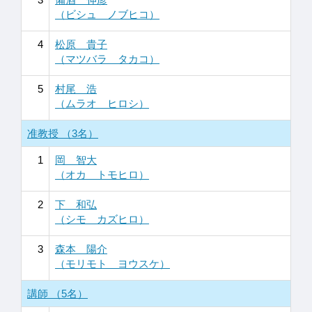
（ビシュ ノブヒコ）
4
松原 貴子
（マツバラ タカコ）
5
村尾 浩
（ムラオ ヒロシ）
准教授 （3名）
1
岡 智大
（オカ トモヒロ）
2
下 和弘
（シモ カズヒロ）
3
森本 陽介
（モリモト ヨウスケ）
講師 （5名）