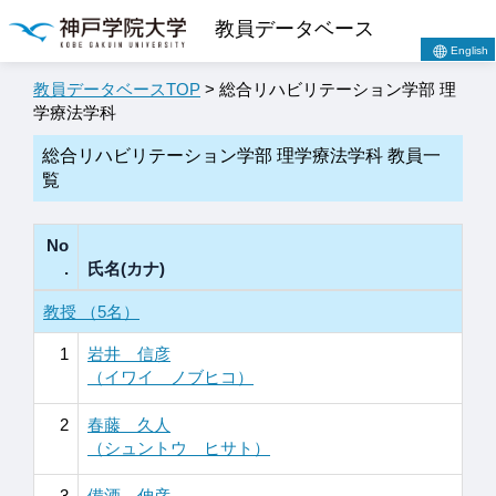
教員データベース
English
教員データベースTOP
> 総合リハビリテーション学部 理
学療法学科
総合リハビリテーション学部 理学療法学科 教員一
覧
No
.
氏名(カナ)
教授 （5名）
1
岩井 信彦
（イワイ ノブヒコ）
2
春藤 久人
（シュントウ ヒサト）
3
備酒 伸彦