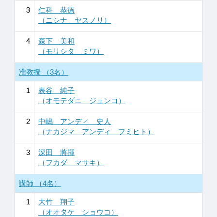
3
仁科 恭徳
（ニシナ ヤスノリ）
4
森下 美和
（モリシタ ミワ）
准教授 （3名）
1
表谷 純子
（オモテダニ ジュンコ）
2
中嶋 アンディ 史人
（ナカジマ アンディ フミヒト）
3
深田 將揮
（フカダ マサキ）
講師 （4名）
1
大竹 翔子
（オオタケ ショウコ）