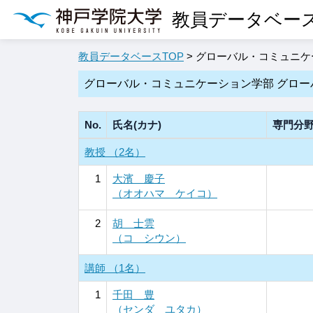
教員データベー
教員データベースTOP
> グローバル・コミュニ
グローバル・コミュニケーション学部 グロー
No.
氏名(カナ)
専門分
教授 （2名）
1
大濱 慶子
（オオハマ ケイコ）
2
胡 士雲
（コ シウン）
講師 （1名）
1
千田 豊
（センダ ユタカ）