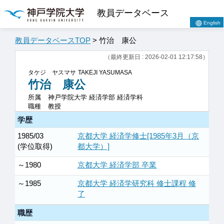
教員データベース
English
教員データベースTOP
> 竹治 康公
（最終更新日 : 2026-02-01 12:17:58）
タケジ ヤスマサ
TAKEJI YASUMASA
竹治 康公
所属
神戸学院大学 経済学部 経済学科
職種
教授
学歴
1985/03
京都大学 経済学修士[1985年3月（京
(学位取得)
都大学）]
～1980
京都大学 経済学部 卒業
～1985
京都大学 経済学研究科 修士課程 修
了
職歴