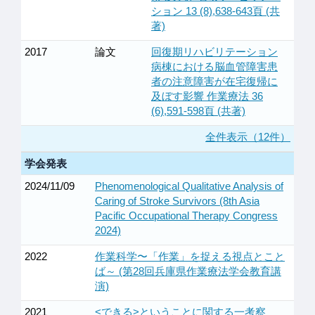
ション 13 (8),638-643頁 (共
著)
2017
論文
回復期リハビリテーション
病棟における脳血管障害患
者の注意障害が在宅復帰に
及ぼす影響 作業療法 36
(6),591-598頁 (共著)
全件表示（12件）
学会発表
2024/11/09
Phenomenological Qualitative Analysis of
Caring of Stroke Survivors (8th Asia
Pacific Occupational Therapy Congress
2024)
2022
作業科学〜「作業」を捉える視点とこと
ば～ (第28回兵庫県作業療法学会教育講
演)
2021
<できる>ということに関する一考察