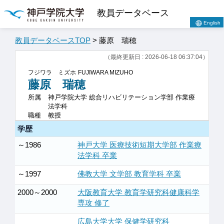
教員データベース
English
教員データベースTOP
> 藤原 瑞穂
（最終更新日 : 2026-06-18 06:37:04）
フジワラ ミズホ
FUJIWARA MIZUHO
藤原 瑞穂
所属
神戸学院大学 総合リハビリテーション学部 作業療
法学科
職種
教授
学歴
～1986
神戸大学 医療技術短期大学部 作業療
法学科 卒業
～1997
佛教大学 文学部 教育学科 卒業
2000～2000
大阪教育大学 教育学研究科健康科学
専攻 修了
広島大学大学 保健学研究科