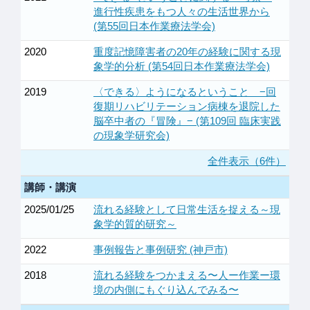
進行性疾患をもつ人々の生活世界から
(第55回日本作業療法学会)
2020
重度記憶障害者の20年の経験に関する現
象学的分析 (第54回日本作業療法学会)
2019
〈できる〉ようになるということ −回
復期リハビリテーション病棟を退院した
脳卒中者の『冒険』− (第109回 臨床実践
の現象学研究会)
全件表示（6件）
講師・講演
2025/01/25
流れる経験として日常生活を捉える～現
象学的質的研究～
2022
事例報告と事例研究 (神戸市)
2018
流れる経験をつかまえる​〜人ー作業ー環
境の内側にもぐり込んでみる〜​