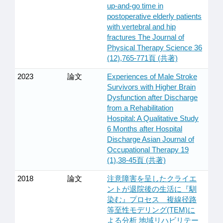
up-and-go time in
postoperative elderly patients
with vertebral and hip
fractures The Journal of
Physical Therapy Science 36
(12),765-771頁 (共著)
2023
論文
Experiences of Male Stroke
Survivors with Higher Brain
Dysfunction after Discharge
from a Rehabilitation
Hospital: A Qualitative Study
6 Months after Hospital
Discharge Asian Journal of
Occupational Therapy 19
(1),38-45頁 (共著)
2018
論文
注意障害を呈したクライエ
ントが退院後の生活に『馴
染む』プロセス 複線径路
等至性モデリング(TEM)に
よる分析 地域リハビリテー