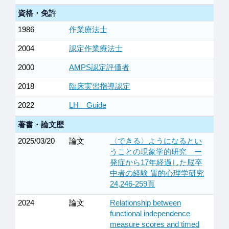
資格・免許
1986
作業療法士
2004
認定作業療法士
2000
AMPS認定評価者
2018
臨床実習指導認定
2022
LH Guide
著書・論文歴
2025/03/20
論文
〈できる〉ようになるとい
うことの現象学的研究 ー
発症から17年経過した脳卒
中者の経験 質的心理学研究
24,246-259頁
2024
論文
Relationship between
functional independence
measure scores and timed