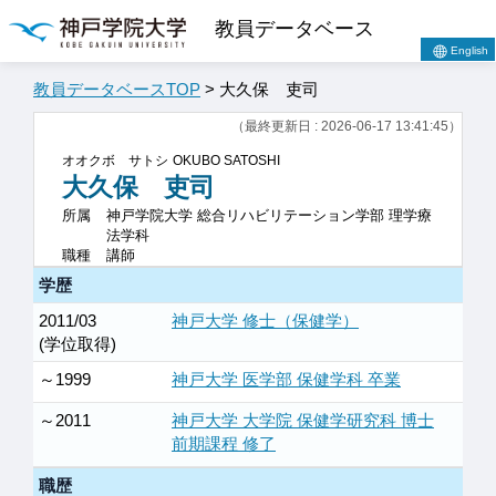
教員データベース
English
教員データベースTOP
> 大久保 吏司
（最終更新日 : 2026-06-17 13:41:45）
オオクボ サトシ
OKUBO SATOSHI
大久保 吏司
所属
神戸学院大学 総合リハビリテーション学部 理学療
法学科
職種
講師
学歴
2011/03
神戸大学 修士（保健学）
(学位取得)
～1999
神戸大学 医学部 保健学科 卒業
～2011
神戸大学 大学院 保健学研究科 博士
前期課程 修了
職歴