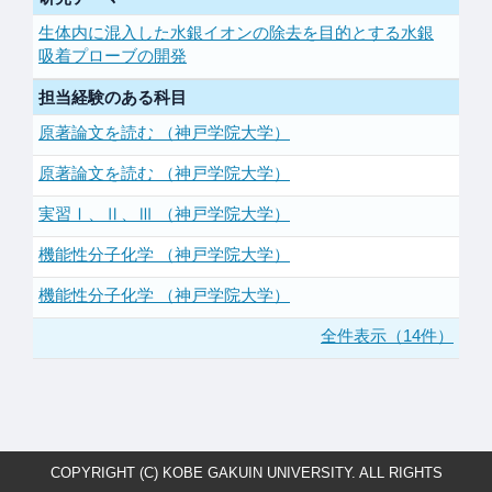
生体内に混入した水銀イオンの除去を目的とする水銀
吸着プローブの開発
担当経験のある科目
原著論文を読む （神戸学院大学）
原著論文を読む （神戸学院大学）
実習Ⅰ、Ⅱ、Ⅲ （神戸学院大学）
機能性分子化学 （神戸学院大学）
機能性分子化学 （神戸学院大学）
全件表示（14件）
COPYRIGHT (C) KOBE GAKUIN UNIVERSITY. ALL RIGHTS