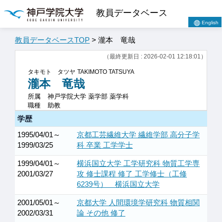
教員データベース
English
教員データベースTOP
> 瀧本 竜哉
（最終更新日 : 2026-02-01 12:18:01）
タキモト タツヤ
TAKIMOTO TATSUYA
瀧本 竜哉
所属
神戸学院大学 薬学部 薬学科
職種
助教
学歴
1995/04/01～
京都工芸繊維大学 繊維学部 高分子学
1999/03/25
科 卒業 工学学士
1999/04/01～
横浜国立大学 工学研究科 物質工学専
2001/03/27
攻 修士課程 修了 工学修士（工修
6239号） 横浜国立大学
2001/05/01～
京都大学 人間環境学研究科 物質相関
2002/03/31
論 その他 修了