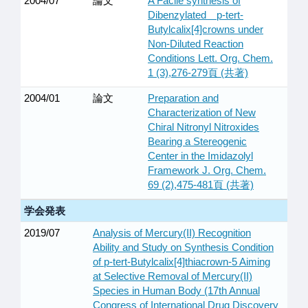
2004/07
論文
A Facile synthesis of
Dibenzylated p-tert-
Butylcalix[4]crowns under
Non-Diluted Reaction
Conditions Lett. Org. Chem.
1 (3),276-279頁 (共著)
2004/01
論文
Preparation and
Characterization of New
Chiral Nitronyl Nitroxides
Bearing a Stereogenic
Center in the Imidazolyl
Framework J. Org. Chem.
69 (2),475-481頁 (共著)
学会発表
2019/07
Analysis of Mercury(II) Recognition
Ability and Study on Synthesis Condition
of p-tert-Butylcalix[4]thiacrown-5 Aiming
at Selective Removal of Mercury(II)
Species in Human Body (17th Annual
Congress of International Drug Discovery