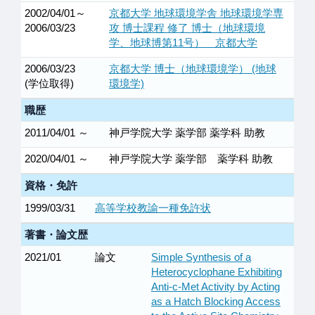
2002/04/01～
京都大学 地球環境学舎 地球環境学専
2006/03/23
攻 博士課程 修了 博士（地球環境
学、地球博第11号） 京都大学
2006/03/23
京都大学 博士（地球環境学） (地球
(学位取得)
環境学)
職歴
2011/04/01 ～
神戸学院大学 薬学部 薬学科 助教
2020/04/01 ～
神戸学院大学 薬学部 薬学科 助教
資格・免許
1999/03/31
高等学校教諭一種免許状
著書・論文歴
2021/01
論文
Simple Synthesis of a
Heterocyclophane Exhibiting
Anti‐c‐Met Activity by Acting
as a Hatch Blocking Access