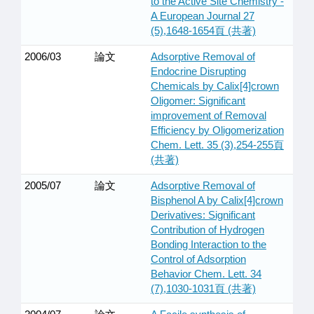
to the Active Site Chemistry -
A European Journal 27
(5),1648-1654頁 (共著)
2006/03
論文
Adsorptive Removal of
Endocrine Disrupting
Chemicals by Calix[4]crown
Oligomer: Significant
improvement of Removal
Efficiency by Oligomerization
Chem. Lett. 35 (3),254-255頁
(共著)
2005/07
論文
Adsorptive Removal of
Bisphenol A by Calix[4]crown
Derivatives: Significant
Contribution of Hydrogen
Bonding Interaction to the
Control of Adsorption
Behavior Chem. Lett. 34
(7),1030-1031頁 (共著)