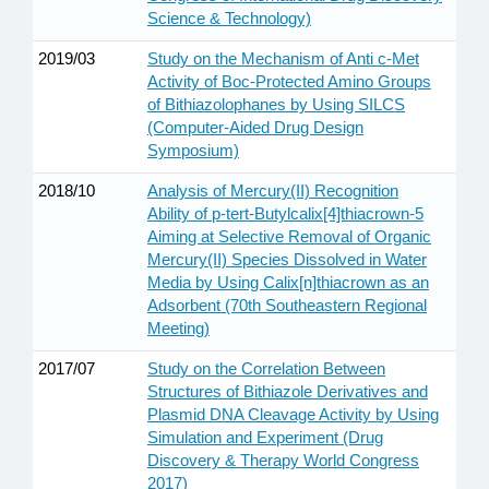
Science & Technology)
2019/03
Study on the Mechanism of Anti c-Met
Activity of Boc-Protected Amino Groups
of Bithiazolophanes by Using SILCS
(Computer-Aided Drug Design
Symposium)
2018/10
Analysis of Mercury(II) Recognition
Ability of p-tert-Butylcalix[4]thiacrown-5
Aiming at Selective Removal of Organic
Mercury(II) Species Dissolved in Water
Media by Using Calix[n]thiacrown as an
Adsorbent (70th Southeastern Regional
Meeting)
2017/07
Study on the Correlation Between
Structures of Bithiazole Derivatives and
Plasmid DNA Cleavage Activity by Using
Simulation and Experiment (Drug
Discovery & Therapy World Congress
2017)