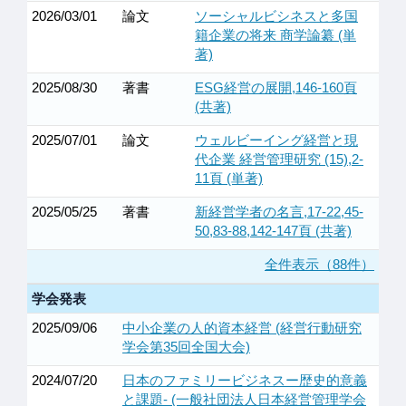
2026/03/01
論文
ソーシャルビシネスと多国
籍企業の将来 商学論纂 (単
著)
2025/08/30
著書
ESG経営の展開,146-160頁
(共著)
2025/07/01
論文
ウェルビーイング経営と現
代企業 経営管理研究 (15),2-
11頁 (単著)
2025/05/25
著書
新経営学者の名言,17-22,45-
50,83-88,142-147頁 (共著)
全件表示（88件）
学会発表
2025/09/06
中小企業の人的資本経営 (経営行動研究
学会第35回全国大会)
2024/07/20
日本のファミリービジネスー歴史的意義
と課題‐ (一般社団法人日本経営管理学会