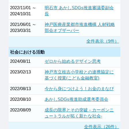
2022/11/01 ～
明石市 あかしSDGs推進審議委副会
2024/10/31
長
2021/06/01 ～
神戸医療産業都市推進機構 人材戦略
2023/03/31
部会オブザーバー
全件表示（9件）
社会における活動
2024/08/11
ゼロから始めるデザイン思考
2023/02/13
神戸市立枝吉小学校との連携協定に
基づく授業(こども金融教室)
2022/08/13
今から身につけよう！お金のまなび
2022/08/10
あかしSDGs推進助成選考委員会
2022/08/09
成長の限界とその突破－カーボンニ
ュートラルが拓く新たな社会-
全件表示（26件）