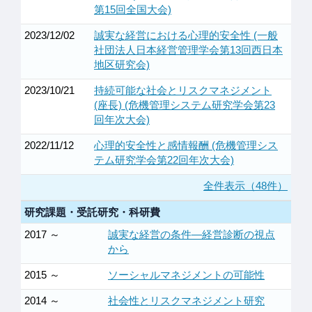
第15回全国大会)
2023/12/02
誠実な経営における心理的安全性 (一般
社団法人日本経営管理学会第13回西日本
地区研究会)
2023/10/21
持続可能な社会とリスクマネジメント
(座長) (危機管理システム研究学会第23
回年次大会)
2022/11/12
心理的安全性と感情報酬 (危機管理シス
テム研究学会第22回年次大会)
全件表示（48件）
研究課題・受託研究・科研費
2017 ～
誠実な経営の条件―経営診断の視点
から
2015 ～
ソーシャルマネジメントの可能性
2014 ～
社会性とリスクマネジメント研究