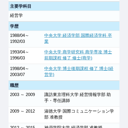
主要学科目
経営学
学歴
1988/04～
中央大学 経済学部 国際経済学科 卒
1992/03
業
1993/04～
中央大学 商学研究科 商学専攻 博士
1996/03
前期課程 修了 修士(商学)
1998/04～
中央大学 博士後期課程 修了 博士(経
2003/07
営学)
職歴
2003 ～ 2009
諏訪東京理科大学 経営情報学部 助
手・専任講師
2009 ～ 2012
淑徳大学 国際コミュニケーション学
部 准教授
2012 ～ 2015
神戸学院大学 経済学部 准教授