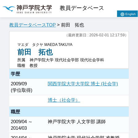
教員データベース
English
教員データベースTOP
> 前田 拓也
（最終更新日 : 2026-02-01 12:17:59）
マエダ タクヤ
MAEDA TAKUYA
前田 拓也
所属
神戸学院大学 現代社会学部 現代社会学科
職種
教授
学歴
2009/09
関西学院大学大学院 博士 (社会学)
(学位取得)
博士（社会学）
職歴
2009/04 ～
神戸学院大学 人文学部 講師
2014/03
2014/04 ～
神戸学院大学 現代社会学部 准教授