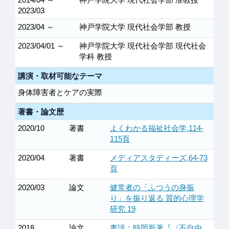
2023/03
2023/04 ～
神戸学院大学 現代社会学部 教授
2023/04/01 ～
神戸学院大学 現代社会学部 現代社会
学科 教授
講演・取材可能なテーマ
身体障害者とケアの実際
著書・論文歴
2020/10
著書
よくわかる福祉社会学,114-
115頁
2020/04
著書
メディアスタディーズ,64-73
頁
2020/03
論文
健常者の「ふつうの身振
り」を振り返る 質的心理学
研究 19
2018
論文
書評：時岡新著『〈不自由