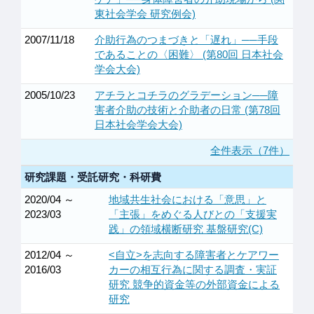
東社会学会 研究例会)
2007/11/18
介助行為のつまづきと「遅れ」──手段
であることの〈困難〉 (第80回 日本社会
学会大会)
2005/10/23
アチラとコチラのグラデーション──障
害者介助の技術と介助者の日常 (第78回
日本社会学会大会)
全件表示（7件）
研究課題・受託研究・科研費
2020/04 ～
地域共生社会における「意思」と
2023/03
「主張」をめぐる人びとの「支援実
践」の領域横断研究 基盤研究(C)
2012/04 ～
<自立>を志向する障害者とケアワー
2016/03
カーの相互行為に関する調査・実証
研究 競争的資金等の外部資金による
研究