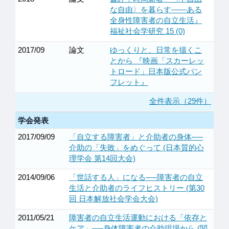
な自由〉を暮らす――ある
全身性障害者の自立生活』
福祉社会学研究 15 (0)
2017/09
論文
ゆっくりと、日常を描くこ
とから 『映画「スカーレッ
トロード」日本版公式パン
フレット』
全件表示（29件）
学会発表
2017/09/09
「自立する障害者」と介助者の身体──
介助の「失敗」をめぐって (日本質的心
理学会 第14回大会)
2014/09/06
「世話する人」になる──障害者の自立
生活と介助者のライフヒストリー (第30
回 日本解放社会学会大会)
2011/05/21
障害者の自立生活運動における「依存と
ケア」──身体障害者の介助現場から (関