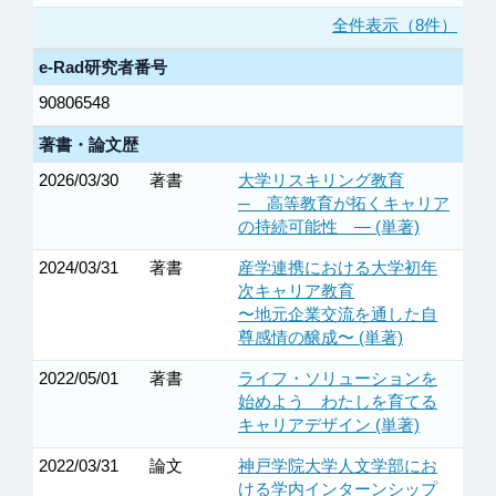
全件表示（8件）
e-Rad研究者番号
90806548
著書・論文歴
2026/03/30
著書
大学リスキリング教育
─ 高等教育が拓くキャリア
の持続可能性 ― (単著)
2024/03/31
著書
産学連携における大学初年
次キャリア教育
〜地元企業交流を通した自
尊感情の醸成〜 (単著)
2022/05/01
著書
ライフ・ソリューションを
始めよう わたしを育てる
キャリアデザイン (単著)
2022/03/31
論文
神戸学院大学人文学部にお
ける学内インターンシップ