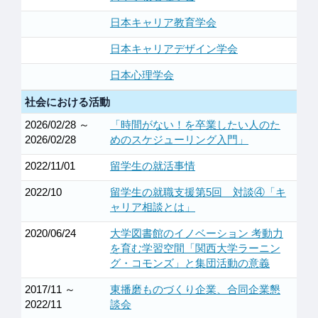
日本キャリア教育学会
日本キャリアデザイン学会
日本心理学会
社会における活動
2026/02/28 ～
「時間がない！を卒業したい人のた
2026/02/28
めのスケジューリング入門」
2022/11/01
留学生の就活事情
2022/10
留学生の就職支援第5回 対談④「キ
ャリア相談とは」
2020/06/24
大学図書館のイノベーション 考動力
を育む学習空間「関西大学ラーニン
グ・コモンズ」と集団活動の意義
2017/11 ～
東播磨ものづくり企業、合同企業懇
2022/11
談会