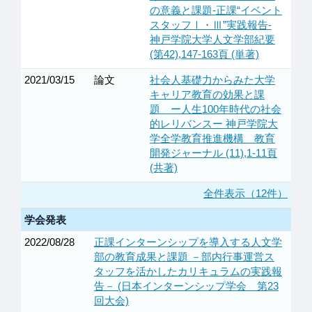
の意義と課題-正課“イベント
スタッフⅠ・Ⅲ”実践報告-
神戸学院大学人文学部紀要
(第42),147-163頁 (単著)
2021/03/15
論文
社会人基礎力からみた大学
キャリア教育の効果と課
題 ー人生100年時代の社会
的レリバンスー 神戸学院大
学全学教育推進機構 教育
開発ジャーナル (11),1-11頁
(共著)
全件表示（12件）
学会発表
2022/08/28
正課インターンシップを導入する人文学
部の教育成果と課題 －部内行事運営ス
タッフを活かしたカリキュラムの実践報
告－ (日本インターンシップ学会 第23
回大会)