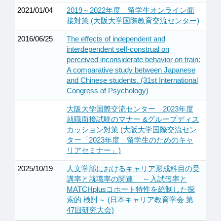
2021/01/04
2019～2022年度 留学生オンライン面
接対策 (大阪大学国際教育交流センター)
2016/06/25
The effects of independent and
interdependent self-construal on
perceived inconsiderate behavior on train:
A comparative study between Japanese
and Chinese students. (31st International
Congress of Psychology)
大阪大学国際交流センター 2023年度
就職面接試験のマナー &グループディス
カッション対策 (大阪大学国際交流セン
ター「2023年度 留学生のためのキャ
リアセミナー」)
2025/10/19
人文学部におけるキャリア形成科目の受
講率と就職率の関連 ～入試倍率と
MATCHplusコホート特性を統制した探
索的 検討～ (日本キャリア教育学会 第
47回研究大会)