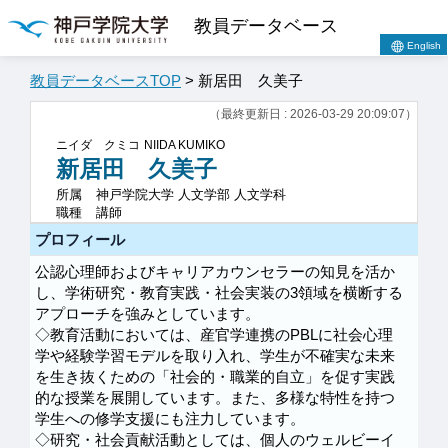
教員データベース
English
教員データベースTOP
> 新居田 久美子
（最終更新日 : 2026-03-29 20:09:07）
ニイダ クミコ
NIIDA KUMIKO
新居田 久美子
所属
神戸学院大学 人文学部 人文学科
職種
講師
プロフィール
公認心理師およびキャリアカウンセラーの知見を活か
し、学術研究・教育実践・社会実装の3領域を横断する
アプローチを強みとしています。
◇教育活動においては、産官学連携のPBLに社会心理
学や経験学習モデルを取り入れ、学生が不確実な未来
を生き抜くための「社会的・職業的自立」を促す実践
的な授業を展開しています。また、多様な特性を持つ
学生への修学支援にも注力しています。
◇研究・社会貢献活動としては、個人のウェルビーイ