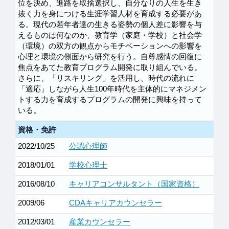
位を決め、進路を取捨選択し、自分なりの人生を生き
抜く力を身につける生涯学習人材を育成する必要があ
る。現代の若年者達の生きる姿勢の個人差に影響を与
えるものは何なのか、教育学（家庭・学校）と社会学
（環境）の双方の観点からモチベーションへの影響を
心理と環境の側面から研究を行う。自尊感情の回復に
焦点をあてた教育プログラム開発に取り組んでいる。
さらに、「リスキリング」を活用し、時代の流れに
「適応」しながら人生100年時代を主体的にマネジメン
トする力を育成するプログラムの開発に興味を持って
いる。
資格・免許
2022/10/25
公認心理師
2018/01/01
学校心理士
2016/08/10
キャリアコンサルタント（国家資格）
2009/06
CDAキャリアカウンセラー
2012/03/01
産業カウンセラー