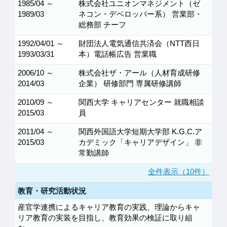
1985/04 ～
株式会社ユニオンマネジメント（ゼ
1989/03
ネコン・デベロッパー系） 営業部・
総務部 チーフ
1992/04/01 ～
財団法人電気通信共済会（NTT西日
1993/03/31
本）電話帳広告 営業職
2006/10 ～
株式会社ザ・アール（人材育成研修
2014/03
企業） 研修部門 専属研修講師
2010/09 ～
関西大学 キャリアセンター 就職相談
2015/03
員
2011/04 ～
関西外国語大学短期大学部 K.G.C.ア
2015/03
カデミック「キャリアデザイン」 非
常勤講師
全件表示（10件）
教育・研究活動状況
産官学連携によるキャリア教育の実践、理論からキャ
リア教育の実装を目指し、教育効果の検証に取り組