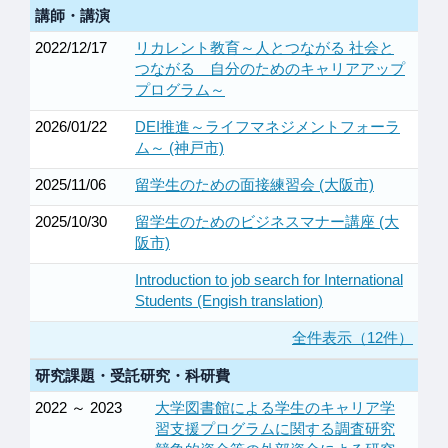
講師・講演
2022/12/17
リカレント教育～人とつながる 社会と
つながる 自分のためのキャリアアップ
プログラム～
2026/01/22
DEI推進～ライフマネジメントフォーラ
ム～ (神戸市)
2025/11/06
留学生のための面接練習会 (大阪市)
2025/10/30
留学生のためのビジネスマナー講座 (大
阪市)
Introduction to job search for International
Students (Engish translation)
全件表示（12件）
研究課題・受託研究・科研費
2022 ～ 2023
大学図書館による学生のキャリア学
習支援プログラムに関する調査研究