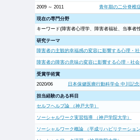
2009 ～ 2011
青年期の二分脊椎
現在の専門分野
キーワード(障害者心理学、障害者福祉、当事者
研究テーマ
障害者の主観的幸福感の変容に影響する心理・社
障害者の障害の意味の変容に影響する心理・社会
受賞学術賞
2020/06
日本保健医療行動科学会 中川記念
担当経験のある科目
セルフヘルプ論 （神戸大学）
ソーシャルワーク実習指導 （神戸学院大学）
ソーシャルワーク概論 （平成リハビリテーショ