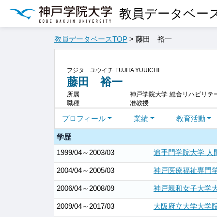
教員データベー
教員データベースTOP
> 藤田 裕一
フジタ ユウイチ
FUJITA YUUICHI
藤田 裕一
所属
神戸学院大学 総合リハビリテ
職種
准教授
プロフィール
業績
教育活動
学歴
1999/04～2003/03
追手門学院大学 人
2004/04～2005/03
神戸医療福祉専門学
2006/04～2008/09
神戸親和女子大学大
2009/04～2017/03
大阪府立大学大学院