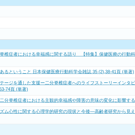
椎症者における幸福感に関する語り 【特集】保健医療の行動科学再考 日
ということ 日本保健医療行動科学会雑誌 35 (2),38-41頁 (単著)
テージを通した支援ー二分脊椎症者へのライフストーリーインタビ
3-74頁 (単著)
二分脊椎症者における主観的幸福感や障害の意味の変化に影響する
ズム心性に関する心理学的研究の現状と今後―高齢者研究から見え