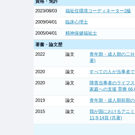
資格・免許
2023/08/03
福祉住環境コーディネーター2級
2009/04/01
臨床心理士
2005/04/01
精神保健福祉士
著書・論文歴
2022
論文
青年期・成人期の二分脊
著)
2020
論文
すべての人が当事者である
2020
論文
障害当事者のライフス
家庭への支援 育療 66,6
2019
論文
青年期・成人期前期の
2015
論文
我が国におけるアニミ
11,9-14頁 (共著)