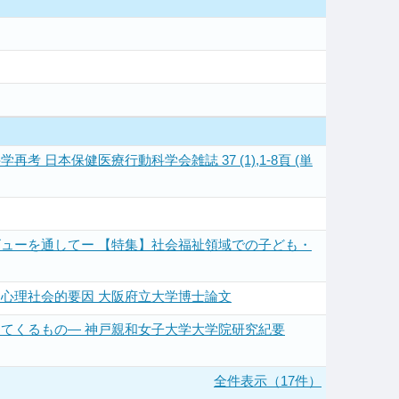
本保健医療行動科学会雑誌 37 (1),1-8頁 (単
ューを通してー 【特集】社会福祉領域での子ども・
心理社会的要因 大阪府立大学博士論文
てくるもの― 神戸親和女子大学大学院研究紀要
全件表示（17件）