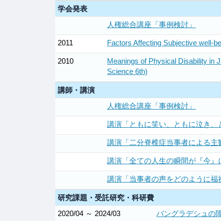
学会発表
人権総合講座「事例検討」
2011
Factors Affecting Subjective well-b
2010
Meanings of Physical Disability in J
Science 6th)
講師・講演
人権総合講座「事例検討」
講演「ともに笑い、ともに泣き、
講演「二分脊椎症当事者による主
講演「全ての人生の瞬間が『今』
講演「当事者の声をどのように福
研究課題・受託研究・科研費
2020/04 ～ 2024/03
バングラデシュの障