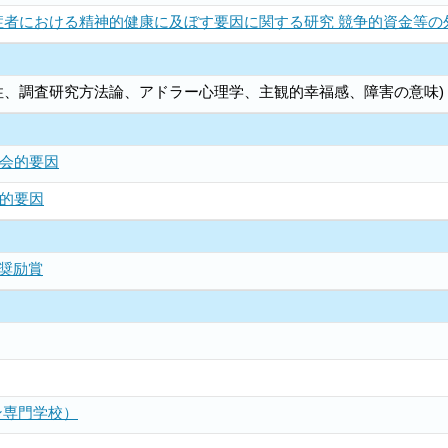
症者における精神的健康に及ぼす要因に関する研究 競争的資金等の
性、調査研究方法論、アドラー心理学、主観的幸福感、障害の意味)
会的要因
的要因
奨励賞
ン専門学校）