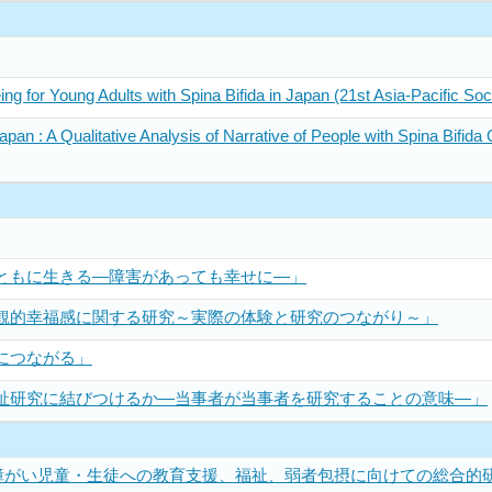
eing for Young Adults with Spina Bifida in Japan (21st Asia-Pacific S
apan : A Qualitative Analysis of Narrative of People with Spina Bifida
ともに生きる―障害があっても幸せに―」
観的幸福感に関する研究～実際の体験と研究のつながり～」
につながる」
祉研究に結びつけるか―当事者が当事者を研究することの意味―」
がい児童・生徒への教育支援、福祉、弱者包摂に向けての総合的研究