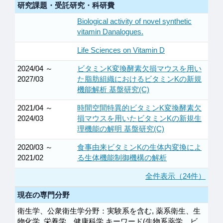
研究課題・受託研究・科研費
Biological activity of novel synthetic
vitamin Danalogues.
Life Sciences on Vitamin D
2024/04 ～
ビタミンK変換酵素欠損マウスを用い
2027/03
た脂肪組織におけるビタミンKの新規
機能解析 基盤研究(C)
2021/04 ～
時間空間特異的ビタミンK変換酵素欠
2024/03
損マウスを用いたビタミンKの新規生
理機能の解明 基盤研究(C)
2020/03 ～
食事由来ビタミンKの生体内変換によ
2021/02
る生体機能制御機構の解析
全件表示（24件）
現在の専門分野
衛生学、公衆衛生学分野：実験系を含む, 薬系衛生、生
物化学, 栄養学、健康科学 キーワード(生物系薬学、ビ