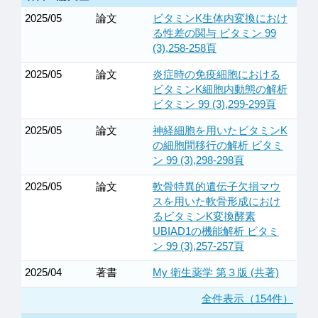
2025/05
論文
ビタミンK生体内変換におけ
る性差の関与 ビタミン 99
(3),258-258頁
2025/05
論文
炎症時の免疫細胞における
ビタミンK細胞内動態の解析
ビタミン 99 (3),299-299頁
2025/05
論文
神経細胞を用いたビタミンK
の細胞間移行の解析 ビタミ
ン 99 (3),298-298頁
2025/05
論文
軟骨特異的遺伝子欠損マウ
スを用いた軟骨形成におけ
るビタミンK変換酵素
UBIAD1の機能解析 ビタミ
ン 99 (3),257-257頁
2025/04
著書
My 衛生薬学 第３版 (共著)
全件表示（154件）