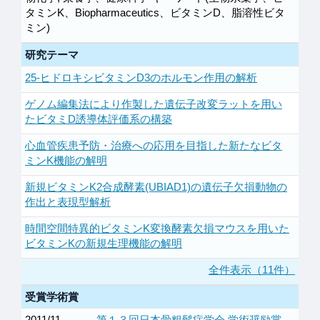
タミンK、Biopharmaceutics、ビタミンD、脂溶性ビタ
ミン)
研究テーマ
25-ヒドロキシビタミンD3のホルモン作用の解析
ゲノム編集法により作製した遺伝子改変ラットを用い
たビタミD誘導体評価系の構築
心血管疾患予防・治療への応用を目指した新たなビタ
ミンK機能の解明
新規ビタミンK2合成酵素(UBIAD1)の遺伝子欠損動物の
作出と表現型解析
時間空間特異的ビタミンK変換酵素欠損マウスを用いた
ビタミンKの新規生理機能の解明
全件表示（11件）
受賞学術賞
2011/11
第１３回日本骨粗鬆症学会 学術奨励賞