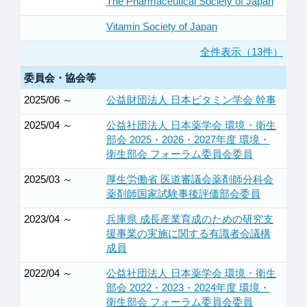
The Pharmaceutical Society of Japan
Vitamin Society of Japan
全件表示（13件）
委員会・協会等
2025/06 ～
公益財団法人 日本ビタミン学会 幹事
2025/04 ～
公益社団法人 日本薬学会 環境・衛生
部会 2025・2026・2027年度 環境・
衛生部会 フォーラム委員会委員
2025/03 ～
厚生労働省 医道審議会薬剤師分科会
薬剤師国家試験事後評価部会委員
2023/04 ～
兵庫県 成長産業育成のための研究支
援事業の実施に関する有識者会議構
成員
2022/04 ～
公益社団法人 日本薬学会 環境・衛生
部会 2022・2023・2024年度 環境・
衛生部会 フォーラム委員会委員