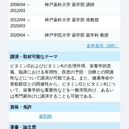
2006/04 ～
神戸薬科大学 薬学部 講師
2012/03
2012/04 ～
神戸薬科大学 薬学部 准教授
2020/03
2020/04 ～
神戸学院大学 薬学部 薬学科 教授
全件表示（6件）
講演・取材可能なテーマ
ビタミンDおよびビタミンKの生理作用、栄養学的意
義、臨床における有用性、疾患の予防・治療との関連
性などについて講演が可能である。また、健康寿命や
骨粗鬆症との関連性から、ビタミンDとビタミンKにつ
いて、栄養学的な重要性などを一般市民向け、あるい
は専門家向けに講演することも可能である。
資格・免許
薬剤師
著書・論文歴