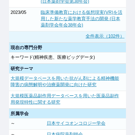
(日本薬剤学会第38年会)
2023/05
臨床準備教育における仮想現実(VR)を活
用した新たな薬学教育手法の開発 (日本
薬剤学会年会38年会)
全件表示（102件）
現在の専門分野
キーワード(精神疾患、医療ビッグデータ)
研究テーマ
大規模データベースを用いた抗がん剤による精神機能
障害の病態解明や治療薬開発に向けた研究
大規模医薬品副作用データベースを用いた医薬品副作
用発現特性に関する研究
所属学会
～
日本サイコオンコロジー学会
～
日本病院薬剤師会