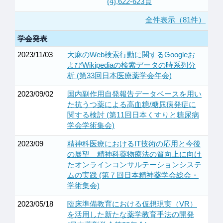
(4),622-623頁
全件表示（81件）
学会発表
2023/11/03
大麻のWeb検索行動に関するGoogleお
よびWikipediaの検索データの時系列分
析 (第33回日本医療薬学会年会)
2023/09/02
国内副作用自発報告データベースを用い
た抗うつ薬による高血糖/糖尿病発症に
関する検討 (第11回日本くすりと糖尿病
学会学術集会)
2023/09
精神科医療におけるIT技術の応用と今後
の展望 精神科薬物療法の質向上に向け
たオンラインコンサルテーションシステ
ムの実践 (第７回日本精神薬学会総会・
学術集会)
2023/05/18
臨床準備教育における仮想現実（VR）
を活用した新たな薬学教育手法の開発