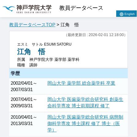
教員データベース
English
教員データベースTOP
> 江角 悟
（最終更新日 : 2026-02-01 12:18:00）
エスミ サトル
ESUMI SATORU
江角 悟
所属
神戸学院大学 薬学部 薬学科
職種
講師
学歴
2002/04/01～
岡山大学 薬学部 総合薬学科 卒業
2007/03/31
2007/04/01～
岡山大学 医歯薬学総合研究科 創薬生
2009/03/31
命科学専攻 博士前期課程 修了
2010/04/01～
岡山大学 医歯薬学総合研究科 病態制
2013/03/31
御科学専攻 博士課程 修了 博士（医
学）