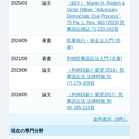
2025/03
論文
（紹介） Martin H. Redish &
Victor Hiltner, "Adversary
Democratic Due Process",
75 Fla. L. Rev. 483 (2023) 民
事訴訟雑誌 71,233-242頁
2024/09
著書
民事執行・保全法入門 (共
著)
2021/09
著書
判例民事訴訟法入門 (共著)
2019/06
論文
（判例回顧と展望 2018）民
事訴訟法 法律時報 91
(7),179-209頁
2018/05
論文
（判例回顧と展望2017）民
事訴訟法 法律時報 90
(6),185-215頁
全件表示（8件）
現在の専門分野